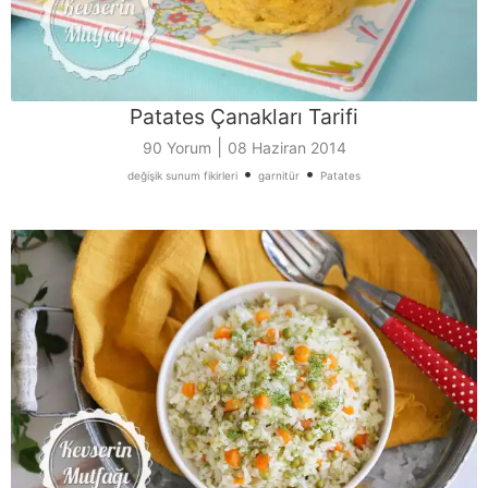
Patates Çanakları Tarifi
|
90 Yorum
08 Haziran 2014
•
•
değişik sunum fikirleri
garnitür
Patates