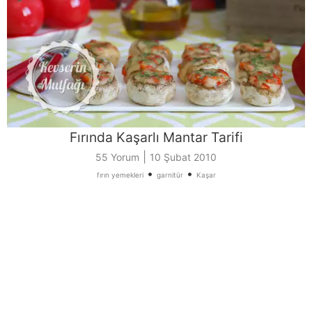
Fırında Kaşarlı Mantar Tarifi
|
55 Yorum
10 Şubat 2010
•
•
fırın yemekleri
garnitür
Kaşar