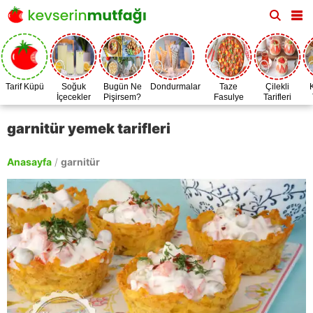
Tarif Küpü
Soğuk
Bugün Ne
Dondurmalar
Taze
Çilekli
İçecekler
Pişirsem?
Fasulye
Tarifleri
Zamanı
garnitür yemek tarifleri
Anasayfa
/
garnitür