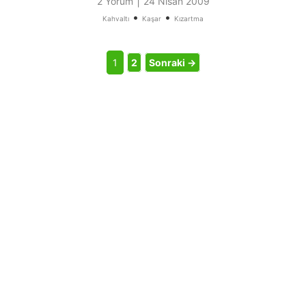
|
2 Yorum
24 Nisan 2009
•
•
Kahvaltı
Kaşar
Kızartma
1
2
Sonraki →