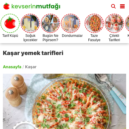
Tarif Küpü
Soğuk
Bugün Ne
Dondurmalar
Taze
Çilekli
İçecekler
Pişirsem?
Fasulye
Tarifleri
Zamanı
Kaşar yemek tarifleri
Anasayfa
/
Kaşar