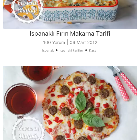
Ispanaklı Fırın Makarna Tarifi
|
100 Yorum
06 Mart 2012
•
•
Ispanak
ıspanaklı tarifler
Kaşar