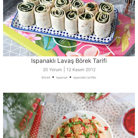
Ispanaklı Lavaş Börek Tarifi
|
20 Yorum
12 Kasım 2012
•
•
Börek
Ispanak
ıspanaklı tarifler