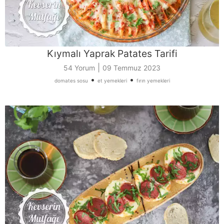
Kıymalı Yaprak Patates Tarifi
|
54 Yorum
09 Temmuz 2023
•
•
domates sosu
et yemekleri
fırın yemekleri