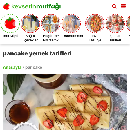
Tarif Küpü
Soğuk
Bugün Ne
Dondurmalar
Taze
Çilekli
İçecekler
Pişirsem?
Fasulye
Tarifleri
Zamanı
pancake yemek tarifleri
Anasayfa
/
pancake