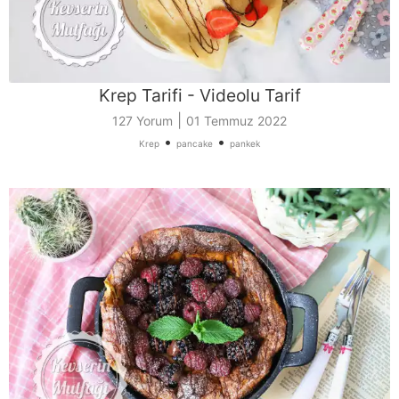
Krep Tarifi - Videolu Tarif
|
127 Yorum
01 Temmuz 2022
•
•
Krep
pancake
pankek