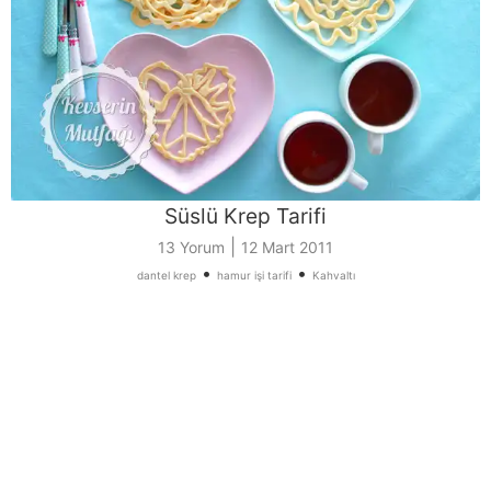
Süslü Krep Tarifi
|
13 Yorum
12 Mart 2011
•
•
dantel krep
hamur işi tarifi
Kahvaltı