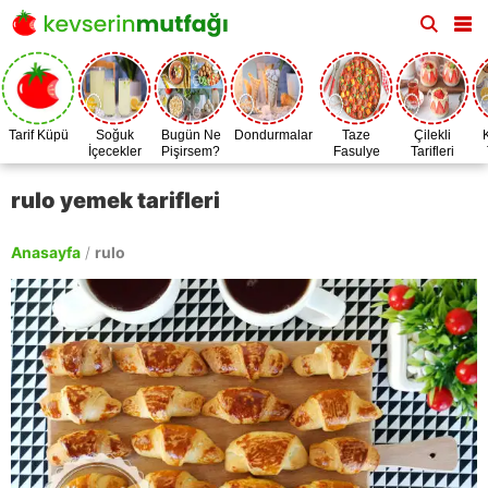
Tarif Küpü
Soğuk
Bugün Ne
Dondurmalar
Taze
Çilekli
İçecekler
Pişirsem?
Fasulye
Tarifleri
Zamanı
rulo yemek tarifleri
Anasayfa
/
rulo