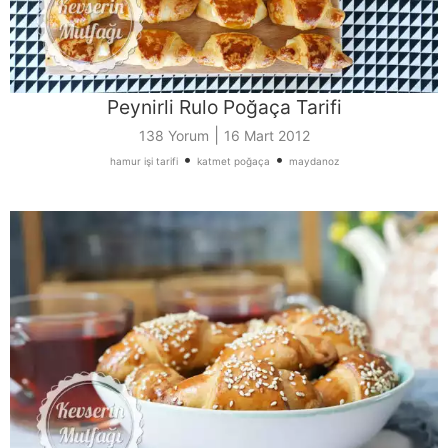
Peynirli Rulo Poğaça Tarifi
|
138 Yorum
16 Mart 2012
•
•
hamur işi tarifi
katmet poğaça
maydanoz