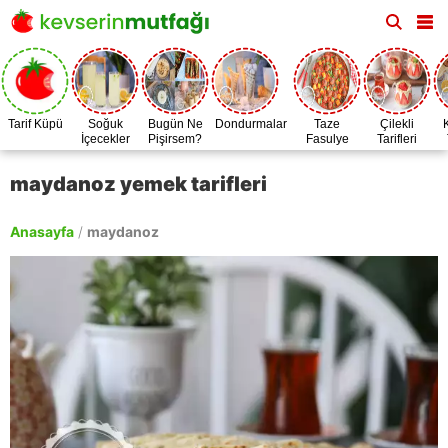
Tarif Küpü
Soğuk
Bugün Ne
Dondurmalar
Taze
Çilekli
İçecekler
Pişirsem?
Fasulye
Tarifleri
Zamanı
maydanoz yemek tarifleri
Anasayfa
/
maydanoz