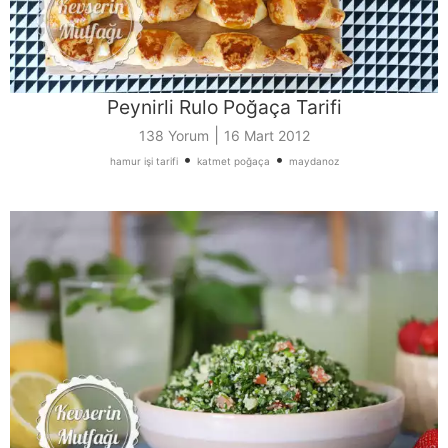
Peynirli Rulo Poğaça Tarifi
|
138 Yorum
16 Mart 2012
•
•
hamur işi tarifi
katmet poğaça
maydanoz