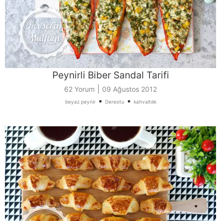
Peynirli Biber Sandal Tarifi
|
62 Yorum
09 Ağustos 2012
•
•
beyaz peynir
Dereotu
kahvaltılık