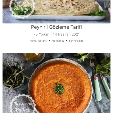
Peynirli Gözleme Tarifi
|
75 Yorum
14 Haziran 2021
•
•
hamur işi tarifi
maydanoz
peynirli pide