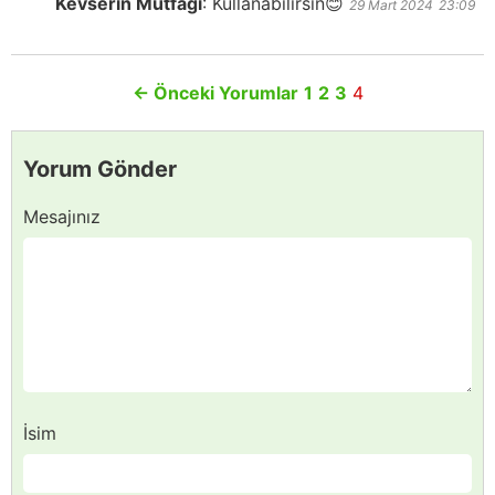
Kevserin Mutfağı
:
Kullanabilirsin😊
29 Mart 2024
23:09
←
Önceki Yorumlar
1
2
3
4
Yorum Gönder
Mesajınız
İsim