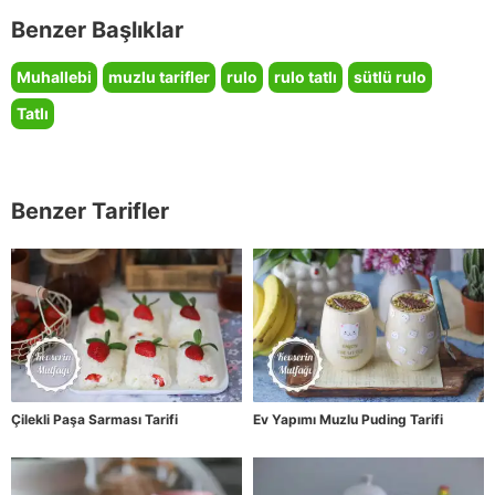
Benzer Başlıklar
Muhallebi
muzlu tarifler
rulo
rulo tatlı
sütlü rulo
Tatlı
Benzer Tarifler
Çilekli Paşa Sarması Tarifi
Ev Yapımı Muzlu Puding Tarifi