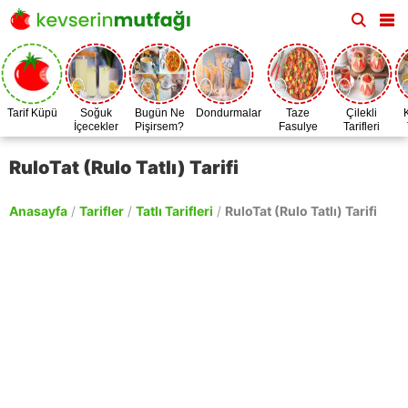
Tarif Küpü
Soğuk
Bugün Ne
Dondurmalar
Taze
Çilekli
İçecekler
Pişirsem?
Fasulye
Tarifleri
Zamanı
RuloTat (Rulo Tatlı) Tarifi
Anasayfa
/
Tarifler
/
Tatlı Tarifleri
/
RuloTat (Rulo Tatlı) Tarifi