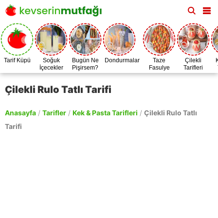
Tarif Küpü
Soğuk
Bugün Ne
Dondurmalar
Taze
Çilekli
İçecekler
Pişirsem?
Fasulye
Tarifleri
Zamanı
Çilekli Rulo Tatlı Tarifi
Anasayfa
/
Tarifler
/
Kek & Pasta Tarifleri
/
Çilekli Rulo Tatlı
Tarifi