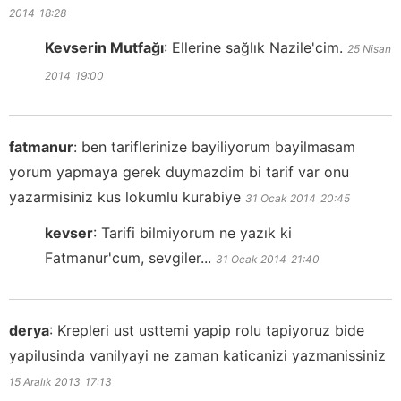
2014
18:28
Kevserin Mutfağı
:
Ellerine sağlık Nazile'cim.
25 Nisan
2014
19:00
fatmanur
:
ben tariflerinize bayiliyorum bayilmasam
yorum yapmaya gerek duymazdim bi tarif var onu
yazarmisiniz kus lokumlu kurabiye
31 Ocak 2014
20:45
kevser
:
Tarifi bilmiyorum ne yazık ki
Fatmanur'cum, sevgiler...
31 Ocak 2014
21:40
derya
:
Krepleri ust usttemi yapip rolu tapiyoruz bide
yapilusinda vanilyayi ne zaman katicanizi yazmanissiniz
15 Aralık 2013
17:13