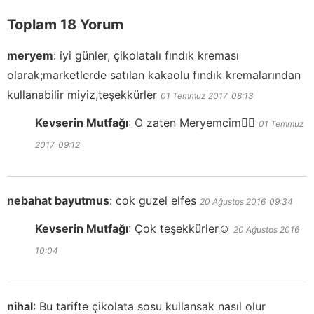
Toplam 18 Yorum
meryem
:
iyi günler, çikolatalı fındık kreması
olarak;marketlerde satılan kakaolu fındık kremalarından
kullanabilir miyiz,teşekkürler
01 Temmuz 2017
08:13
Kevserin Mutfağı
:
O zaten Meryemcim👍🏻
01 Temmuz
2017
09:12
nebahat bayutmus
:
cok guzel elfes
20 Ağustos 2016
09:34
Kevserin Mutfağı
:
Çok teşekkürler☺️
20 Ağustos 2016
10:04
nihal
:
Bu tarifte çikolata sosu kullansak nasıl olur