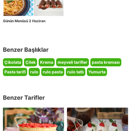
Günün Menüsü 2 Haziran
Benzer Başlıklar
Çikolata
Çilek
Krema
meyveli tarifler
pasta kreması
Pasta tarifi
rulo
rulo pasta
rulo tatlı
Yumurta
Benzer Tarifler