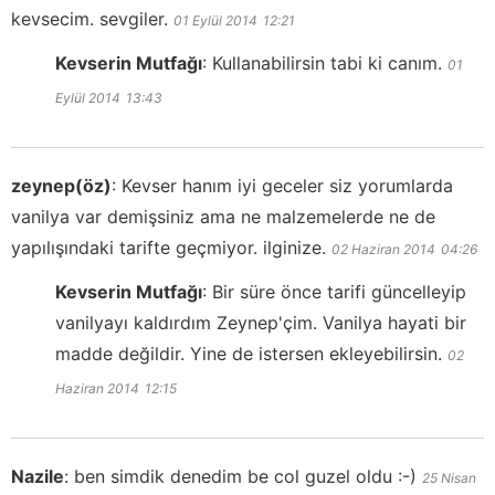
kevsecim. sevgiler.
01 Eylül 2014
12:21
Kevserin Mutfağı
:
Kullanabilirsin tabi ki canım.
01
Eylül 2014
13:43
zeynep(öz)
:
Kevser hanım iyi geceler siz yorumlarda
vanilya var demişsiniz ama ne malzemelerde ne de
yapılışındaki tarifte geçmiyor. ilginize.
02 Haziran 2014
04:26
Kevserin Mutfağı
:
Bir süre önce tarifi güncelleyip
vanilyayı kaldırdım Zeynep'çim. Vanilya hayati bir
madde değildir. Yine de istersen ekleyebilirsin.
02
Haziran 2014
12:15
Nazile
:
ben simdik denedim be col guzel oldu :-)
25 Nisan