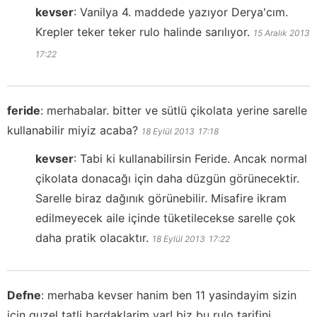
kevser
:
Vanilya 4. maddede yazıyor Derya'cım.
Krepler teker teker rulo halinde sarılıyor.
15 Aralık 2013
17:22
feride
:
merhabalar. bitter ve sütlü çikolata yerine sarelle
kullanabilir miyiz acaba?
18 Eylül 2013
17:18
kevser
:
Tabi ki kullanabilirsin Feride. Ancak normal
çikolata donacağı için daha düzgün görünecektir.
Sarelle biraz dağınık görünebilir. Misafire ikram
edilmeyecek aile içinde tüketilecekse sarelle çok
daha pratik olacaktır.
18 Eylül 2013
17:22
Defne
:
merhaba kevser hanim ben 11 yasindayim sizin
icin guzel tatli bardaklarim var! biz bu rulo tarifini