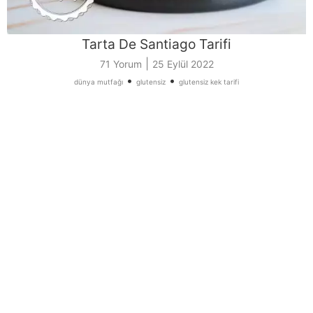
Tarta De Santiago Tarifi
|
71 Yorum
25 Eylül 2022
•
•
dünya mutfağı
glutensiz
glutensiz kek tarifi