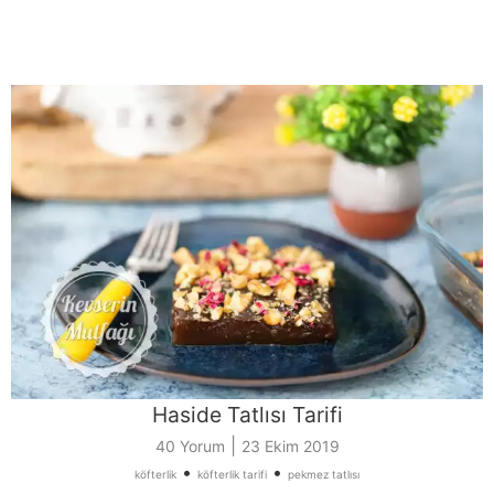
Haside Tatlısı Tarifi
|
40 Yorum
23 Ekim 2019
•
•
köfterlik
köfterlik tarifi
pekmez tatlısı