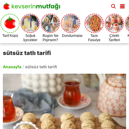
Tarif Küpü
Soğuk
Bugün Ne
Dondurmalar
Taze
Çilekli
İçecekler
Pişirsem?
Fasulye
Tarifleri
Zamanı
sütsüz tatlı tarifi
Anasayfa
/
sütsüz tatlı tarifi