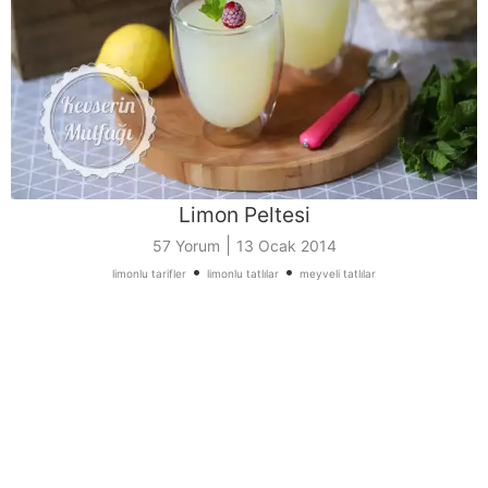
Limon Peltesi
|
57 Yorum
13 Ocak 2014
•
•
limonlu tarifler
limonlu tatlılar
meyveli tatlılar