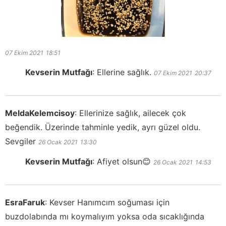
07 Ekim 2021
18:51
Kevserin Mutfağı
:
Ellerine sağlık.
07 Ekim 2021
20:37
MeldaKelemcisoy
:
Ellerinize sağlık, ailecek çok
beğendik. Üzerinde tahminle yedik, ayrı güzel oldu.
Sevgiler
26 Ocak 2021
13:30
Kevserin Mutfağı
:
Afiyet olsun😊
26 Ocak 2021
14:53
EsraFaruk
:
Kevser Hanımcım soğuması için
buzdolabında mı koymalıyım yoksa oda sıcaklığında