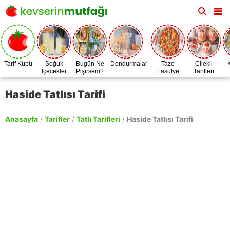
Tarif Küpü
Soğuk
Bugün Ne
Dondurmalar
Taze
Çilekli
İçecekler
Pişirsem?
Fasulye
Tarifleri
Zamanı
Haside Tatlısı Tarifi
Anasayfa
/
Tarifler
/
Tatlı Tarifleri
/
Haside Tatlısı Tarifi