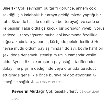
Sibel17
:
Çok sevindim bu tarifi görünce, annem çok
sevdiği için kalabalık bir araya geldiğimizde yaptığı bir
tatlı. Bizdede haside denilir ve bol tereyağı ve sade un
ile pişirilir. Tabii oldukça küçük bir porsiyon yiyebiliyoruz
sadece :) tereyağsızda muhallebi kıvamında özellikle
loğusa kadınlara yaparlar, Kürtçede pelok denilir :) Her
neyse mutlu oldum paylaşımından dolayı, böyle hafif bir
şekildede denemek istemiştim uzun zamandır vesile
oldu. Ayrıca özenle araştırıp paylaştığın tariflerinden
dolayı, ne pişirim dediğimde veya orantıda tereddüt
ettigimde genellikle önce buraya bi göz atıyorum ☺️
emeğine sağlık 🌼
26 Aralık 2019
12:53
Kevserin Mutfağı
:
Çok teşekkürler😊
26 Aralık 2019
12:58