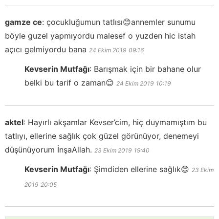
gamze ce
:
çocukluğumun tatlısı😊annemler sunumu
böyle guzel yapmıyordu malesef o yuzden hic istah
açıcı gelmiyordu bana
24 Ekim 2019
09:16
Kevserin Mutfağı
:
Barışmak için bir bahane olur
belki bu tarif o zaman😊
24 Ekim 2019
10:19
aktel
:
Hayırlı akşamlar Kevser’cim, hiç duymamıştım bu
tatlıyı, ellerine sağlık çok güzel görünüyor, denemeyi
düşünüyorum İnşaAllah.
23 Ekim 2019
19:40
Kevserin Mutfağı
:
Şimdiden ellerine sağlık😊
23 Ekim
2019
20:05