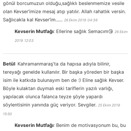
gönül borcumuzun olduğu,sağlıklı beslenmemize vesile
olan Kevser’imize mesaj atıp yatılır. Allah rahatlık versin.
Sağlıcakla kal Kevser’im......
26 Ekim 2019
04:39
Kevserin Mutfağı
:
Ellerine sağlık Semacım😘
26 Ekim
2019
12:03
Betül
:
Kahramanmaraş'ta da hapısa adıyla bilinir,
tereyağı genelde kullanılır. Bir başka yöreden bir başka
isim ile katkıda bulunayım ben de :) Eline sağlık Kevser.
Böyle kulaktan duymalı eski tariflerin yazılı varlığı,
yapılacak olunca falanca teyze şöyle yapardı
söylentisinin yanında güç veriyor. Sevgiler.
25 Ekim 2019
15:50
Kevserin Mutfağı
:
Benim de motivasyonum bu, bu