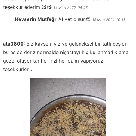
teşekkür ederim 😋😋
15 Mart 2022
04:48
Kevserin Mutfağı
:
Afiyet olsun😊
15 Mart 2022
10:13
ata3800
:
Biz kayseriliyiz ve geleneksel bir tatlı çeşidi
bu aside deriz normalde nişastayı hiç kullanmadık ama
güzel oluyor tariflerinizi her daim yapıyoruz
teşekkürler...