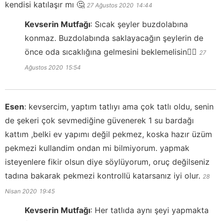
kendisi katılaşır mı 🤔
27 Ağustos 2020
14:44
Kevserin Mutfağı
:
Sıcak şeyler buzdolabına
konmaz. Buzdolabında saklayacağın şeylerin de
önce oda sıcaklığına gelmesini beklemelisin👍🏻
27
Ağustos 2020
15:54
Esen
:
kevsercim, yaptım tatlıyı ama çok tatlı oldu, senin
de şekeri çok sevmediğine güvenerek 1 su bardağı
kattım ,belki ev yapımı değil pekmez, koska hazır üzüm
pekmezi kullandim ondan mi bilmiyorum. yapmak
isteyenlere fikir olsun diye söylüyorum, oruç değilseniz
tadına bakarak pekmezi kontrollü katarsanız iyi olur.
28
Nisan 2020
19:45
Kevserin Mutfağı
:
Her tatlıda aynı şeyi yapmakta