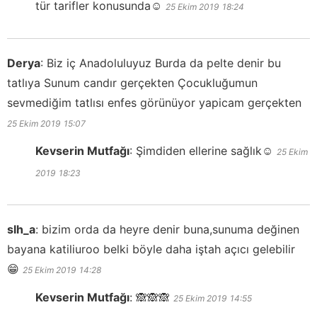
tür tarifler konusunda☺️
25 Ekim 2019
18:24
Derya
:
Biz iç Anadoluluyuz Burda da pelte denir bu
tatlıya Sunum candır gerçekten Çocukluğumun
sevmediğim tatlısı enfes görünüyor yapicam gerçekten
25 Ekim 2019
15:07
Kevserin Mutfağı
:
Şimdiden ellerine sağlık☺️
25 Ekim
2019
18:23
slh_a
:
bizim orda da heyre denir buna,sunuma değinen
bayana katiliuroo belki böyle daha iştah açıcı gelebilir
😁
25 Ekim 2019
14:28
Kevserin Mutfağı
:
🙈🙈🙈
25 Ekim 2019
14:55