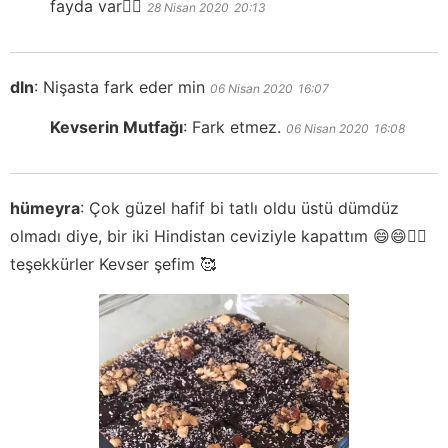
fayda var👍🏻
28 Nisan 2020
20:13
dln
:
Nişasta fark eder min
06 Nisan 2020
16:07
Kevserin Mutfağı
:
Fark etmez.
06 Nisan 2020
16:08
hümeyra
:
Çok güzel hafif bi tatlı oldu üstü dümdüz
olmadı diye, bir iki Hindistan ceviziyle kapattım 😄😄👍🏼
teşekkürler Kevser şefim 🥰