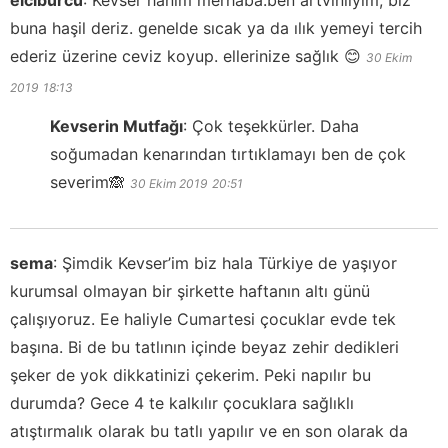
elciburcu
:
Kevser hanım merhaba.ben artvinliyim, biz
buna haşil deriz. genelde sıcak ya da ılık yemeyi tercih
ederiz üzerine ceviz koyup. ellerinize sağlık 😊
30 Ekim
2019
18:13
Kevserin Mutfağı
:
Çok teşekkürler. Daha
soğumadan kenarından tırtıklamayı ben de çok
severim🙈
30 Ekim 2019
20:51
sema
:
Şimdik Kevser’im biz hala Türkiye de yaşıyor
kurumsal olmayan bir şirkette haftanın altı günü
çalışıyoruz. Ee haliyle Cumartesi çocuklar evde tek
başına. Bi de bu tatlının içinde beyaz zehir dedikleri
şeker de yok dikkatinizi çekerim. Peki napılır bu
durumda? Gece 4 te kalkılır çocuklara sağlıklı
atıştırmalık olarak bu tatlı yapılır ve en son olarak da