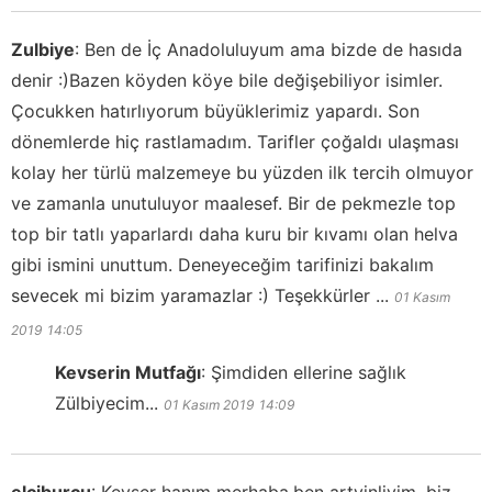
Zulbiye
:
Ben de İç Anadoluluyum ama bizde de hasıda
denir :)Bazen köyden köye bile değişebiliyor isimler.
Çocukken hatırlıyorum büyüklerimiz yapardı. Son
dönemlerde hiç rastlamadım. Tarifler çoğaldı ulaşması
kolay her türlü malzemeye bu yüzden ilk tercih olmuyor
ve zamanla unutuluyor maalesef. Bir de pekmezle top
top bir tatlı yaparlardı daha kuru bir kıvamı olan helva
gibi ismini unuttum. Deneyeceğim tarifinizi bakalım
sevecek mi bizim yaramazlar :) Teşekkürler ...
01 Kasım
2019
14:05
Kevserin Mutfağı
:
Şimdiden ellerine sağlık
Zülbiyecim...
01 Kasım 2019
14:09