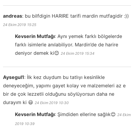
andreas
:
bu bilfdigin HARIRE tarifi mardin mutfagidir :))
24 Ekim 2019
15:25
Kevserin Mutfağı
:
Aynı yemek farklı bölgelerde
farklı isimlerle anılabiliyor. Mardin’de de harire
deniyor demek ki😊
24 Ekim 2019
15:34
Aysegul1
:
İlk kez duydum bu tatlıyı kesinlikle
deneyeceğim, yapımı gayet kolay ve malzemeleri az e
bir de çok lezzetli olduğunu söylüyorsun daha ne
durayım ki 😃
24 Ekim 2019
10:30
Kevserin Mutfağı
:
Şimdiden ellerine sağlık😊
24 Ekim
2019
10:39