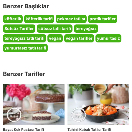
Benzer Başlıklar
köfterlik
köfterlik tarifi
pekmez tatlısı
pratik tarifler
Sütsüz Tarifler
sütsüz tatlı tarifi
tereyağsız
tereyağsız tatlı tarifi
vegan
vegan tarifler
yumurtasız
yumurtasız tatlı tarifi
Benzer Tarifler
Bayat Kek Pastası Tarifi
Tahinli Kabak Tatlısı Tarifi