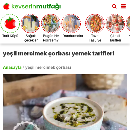
Tarif Küpü
Soğuk
Bugün Ne
Dondurmalar
Taze
Çilekli
İçecekler
Pişirsem?
Fasulye
Tarifleri
Zamanı
yeşil mercimek çorbası yemek tarifleri
Anasayfa
/
yeşil mercimek çorbası