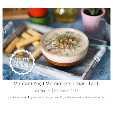
Mantarlı Yeşil Mercimek Çorbası Tarifi
|
43 Yorum
02 Kasım 2016
•
•
yeşil mercimek
yeşil mercimek çorbası
yeşil mercimek çorbası nasıl yapılır