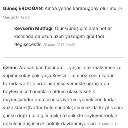
Güneş ERDOĞAN
:
Kinoa yerine karabugday olur mu
29
Mart 2017
19:03
Kevserin Mutfağı
:
Olur Güneş'çim ama notlar
kısmında da uzun uzun yazdığım gibi tadı
değişecektir.
29 Mart 2017
20:27
özlem
:
Aranan kan bulundu !....yaşasın az malzemeli ve
yapımı kolay çok yaşa Kevser ....umarız senin kadar
formda ve fit oluruz nedense yemekle uğraşıp da
böylesi ince hanımlara oldum olası hasetlik
duymuşumdur ama seni seviyorum yemeklerin kadar
yazdıklarını(Notlar bölümündeki)okumak da keyif verici
çünkü doğru bildiğini açık sözcülükle söylüyor kırılan
döküleni düşünerek politik davranmıyorsun
29 Mart 2017