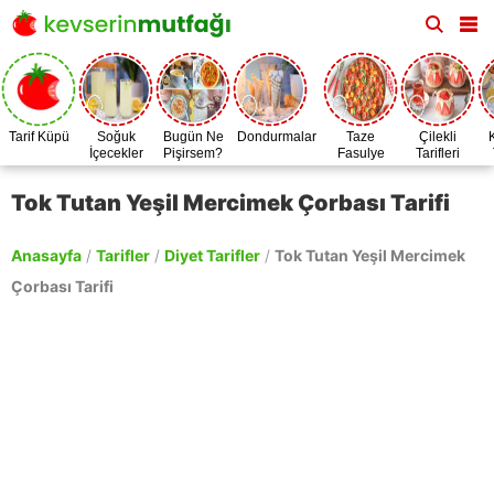
Tarif Küpü
Soğuk
Bugün Ne
Dondurmalar
Taze
Çilekli
İçecekler
Pişirsem?
Fasulye
Tarifleri
Zamanı
Tok Tutan Yeşil Mercimek Çorbası Tarifi
Anasayfa
/
Tarifler
/
Diyet Tarifler
/
Tok Tutan Yeşil Mercimek
Çorbası Tarifi