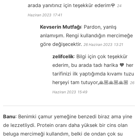
arada yanıtınız için teşekkür ederim🌹
24
Haziran 2023
17:41
Kevserin Mutfağı
:
Pardon, yanlış
anlamışım. Rengi kullandığın mercimeğe
göre değişecektir.
26 Haziran 2023
13:21
zelifcelik
:
Bilgi için çok teşekkür
ederim, bu arada tadı harika 🧡 her
tarifinizi ilk yaptığımda kıvamı tuzu
herşeyi tam tutuyor,🙏🏼🙏🏼🙏🏼
26
Haziran 2023
15:49
Banu
:
Benimki çamur yemeğine benzedi biraz ama yine
de lezzetliydi. Protein oranı daha yüksek bir cins olan
beluga mercimeği kullandım, belki de ondan çok su