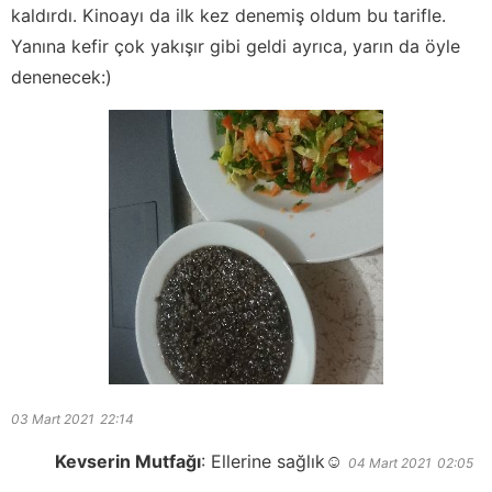
kaldırdı. Kinoayı da ilk kez denemiş oldum bu tarifle.
Yanına kefir çok yakışır gibi geldi ayrıca, yarın da öyle
denenecek:)
03 Mart 2021
22:14
Kevserin Mutfağı
:
Ellerine sağlık☺️
04 Mart 2021
02:05