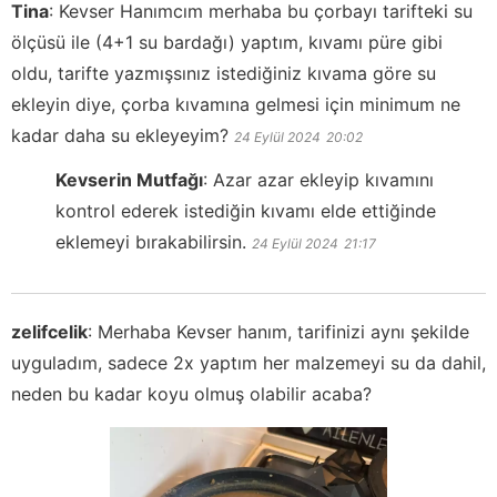
Tina
:
Kevser Hanımcım merhaba bu çorbayı tarifteki su
ölçüsü ile (4+1 su bardağı) yaptım, kıvamı püre gibi
oldu, tarifte yazmışsınız istediğiniz kıvama göre su
ekleyin diye, çorba kıvamına gelmesi için minimum ne
kadar daha su ekleyeyim?
24 Eylül 2024
20:02
Kevserin Mutfağı
:
Azar azar ekleyip kıvamını
kontrol ederek istediğin kıvamı elde ettiğinde
eklemeyi bırakabilirsin.
24 Eylül 2024
21:17
zelifcelik
:
Merhaba Kevser hanım, tarifinizi aynı şekilde
uyguladım, sadece 2x yaptım her malzemeyi su da dahil,
neden bu kadar koyu olmuş olabilir acaba?