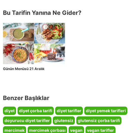
Bu Tarifin Yanına Ne Gider?
Günün Menüsü 21 Aralık
Benzer Başlıklar
diyet
diyet çorba tarifi
diyet tarifler
diyet yemek tarifleri
doyurucu diyet tarifler
glutensiz
glutensiz çorba tarifi
mercimek
mercimek çorbası
vegan
vegan tarifler