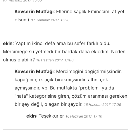
07 Temmuz 2017
15:05
Kevserin Mutfağı
:
Ellerine sağlık Eminecim, afiyet
olsun:)
07 Temmuz 2017
15:28
ekin
:
Yaptım ikinci defa ama bu sefer farklı oldu.
Mercimege su yetmedi bir bardak daha ekledim. Neden
olmuş olabilir?
16 Haziran 2017
17:06
Kevserin Mutfağı
:
Mercimeğini değiştirmişsindir,
kapağını çok açık bırakmışsındır, altını çok
açmışsındır, vb. Bu mutfakta "problem" ya da
"hata" kategorisine giren, çözüm aranması gereken
bir şey değil, olağan bir şeydir.
16 Haziran 2017
17:09
ekin
:
Teşekkürler
16 Haziran 2017
17:10