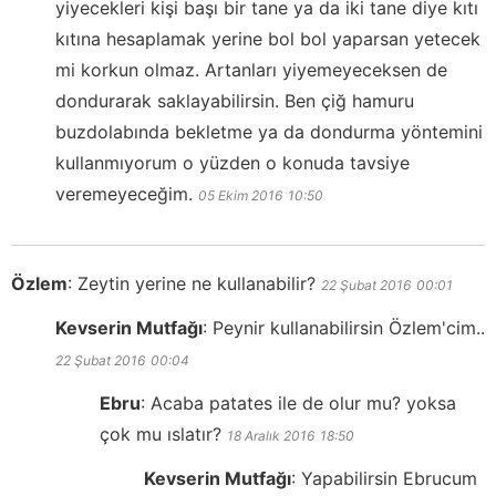
yiyecekleri kişi başı bir tane ya da iki tane diye kıtı
kıtına hesaplamak yerine bol bol yaparsan yetecek
mi korkun olmaz. Artanları yiyemeyeceksen de
dondurarak saklayabilirsin. Ben çiğ hamuru
buzdolabında bekletme ya da dondurma yöntemini
kullanmıyorum o yüzden o konuda tavsiye
veremeyeceğim.
05 Ekim 2016
10:50
Özlem
:
Zeytin yerine ne kullanabilir?
22 Şubat 2016
00:01
Kevserin Mutfağı
:
Peynir kullanabilirsin Özlem'cim..
22 Şubat 2016
00:04
Ebru
:
Acaba patates ile de olur mu? yoksa
çok mu ıslatır?
18 Aralık 2016
18:50
Kevserin Mutfağı
:
Yapabilirsin Ebrucum