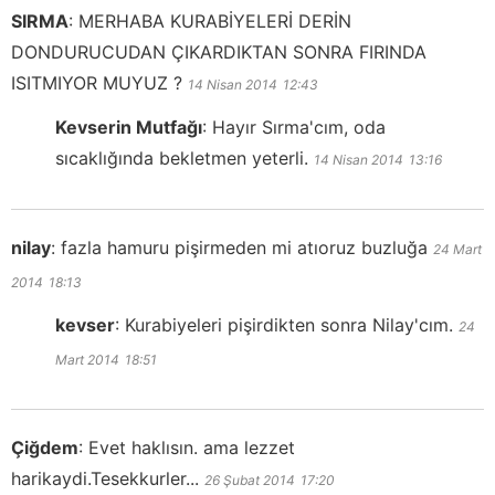
SIRMA
:
MERHABA KURABİYELERİ DERİN
DONDURUCUDAN ÇIKARDIKTAN SONRA FIRINDA
ISITMIYOR MUYUZ ?
14 Nisan 2014
12:43
Kevserin Mutfağı
:
Hayır Sırma'cım, oda
sıcaklığında bekletmen yeterli.
14 Nisan 2014
13:16
nilay
:
fazla hamuru pişirmeden mi atıoruz buzluğa
24 Mart
2014
18:13
kevser
:
Kurabiyeleri pişirdikten sonra Nilay'cım.
24
Mart 2014
18:51
Çiğdem
:
Evet haklısın. ama lezzet
harikaydi.Tesekkurler...
26 Şubat 2014
17:20