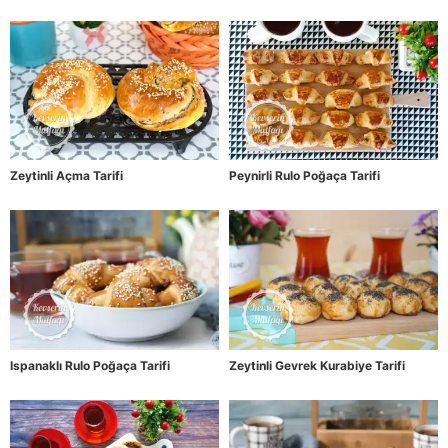
Zeytinli Açma Tarifi
Peynirli Rulo Poğaça Tarifi
Ispanaklı Rulo Poğaça Tarifi
Zeytinli Gevrek Kurabiye Tarifi