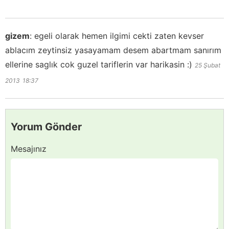
gizem
:
egeli olarak hemen ilgimi cekti zaten kevser
ablacım zeytinsiz yasayamam desem abartmam sanırım
ellerine saglık cok guzel tariflerin var harikasin :)
25 Şubat
2013
18:37
Yorum Gönder
Mesajınız