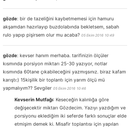
gözde
:
bir de tazeliğini kaybetmemesi için hamuru
akşamdan hazırlayıp buzdolabında bekletsem, sabah
rulo yapıp pişirsem olur mu acaba?
05 Ekim 2016
10:49
gözde
:
kevser hanım merhaba. tarifinizin ölçüler
kısmında porsiyon miktarı 25-30 yazıyor, notlar
kısmında 60tane çıkabileceğini yazmışsınız. biraz kafam
karıştı:) 15kişilik bir toplantı için yarım ölçü mü
yapmalıyım?? Sevgiler
05 Ekim 2016
10:46
Kevserin Mutfağı
:
Keseceğin kalınlığa göre
değişecektir miktarı Gözdecim. Yazıyı yazdığım ve
porsiyonu eklediğim iki seferde farklı sonuçlar elde
etmişim demek ki. Misafir toplantısı için yapılan