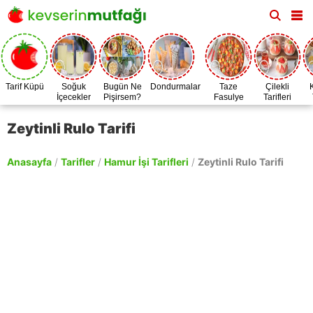
Tarif Küpü
Soğuk
Bugün Ne
Dondurmalar
Taze
Çilekli
İçecekler
Pişirsem?
Fasulye
Tarifleri
Zamanı
Zeytinli Rulo Tarifi
Anasayfa
/
Tarifler
/
Hamur İşi Tarifleri
/
Zeytinli Rulo Tarifi