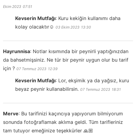
Ekim 2023
07:51
Kevserin Mutfağı
:
Kuru kekiğin kullanımı daha
kolay olacaktır☺️
03 Ekim 2023
13:30
Hayrunnisa
:
Notlar kısımında bir peynirli yaptığınızdan
da bahsetmişsiniz. Ne tür bir peynir uygun olur bu tarif
için ?
07 Temmuz 2023
12:39
Kevserin Mutfağı
:
Lor, ekşimik ya da yağsız, kuru
beyaz peynir kullanabilirsin.
07 Temmuz 2023
18:31
Merve
:
Bu tarifinizi kaçıncıya yapıyorum bilmiyorum
sonunda fotoğraflamak aklıma geldi. Tüm tarifleriniz
tam tutuyor emeğinize teşekkürler 🙏🏼