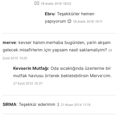
👍🏻
18 Aralık 2016
18:53
Ebru
:
Teşekkürler hemen
yapıyorum 😉
18 Aralık 2016
19:11
merve
:
kevser hanım.merhaba bugünden, yarin akşam
gelecek misafirlerim için yapsam nasil saklamaliyim?
26
Eylül 2015
15:20
Kevserin Mutfağı
:
Oda sıcaklığında üzerlerine bir
mutfak havlusu örterek bekletebilirsin Merve'cim.
27 Eylül 2015
10:37
SIRMA
:
Teşekkür ederimm :)
21 Nisan 2014
11:19