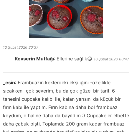
13 Şubat 2026
20:37
Kevserin Mutfağı
:
Ellerine sağlık😊
16 Şubat 2026
00:47
_esin
:
Frambuazın keklerdeki ekşiliğini -özellikle
sıcakken- çok severim, bu da çok güzel bir tarif. 6
tanesini cupcake kalıbı ile, kalan yarısını da küçük bir
fırın kabı ile yaptım. Fırın kabına daha bol frambuaz
koydum, o haline daha da bayıldım :) Cupcakeler elbette
daha çabuk pişti. Toplamda 200 gram kadar frambuaz
kullandım, onun dışında her ölçüye bire bir uydum, çok