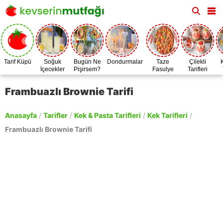
Tarif Küpü
Soğuk
Bugün Ne
Dondurmalar
Taze
Çilekli
İçecekler
Pişirsem?
Fasulye
Tarifleri
Zamanı
Frambuazlı Brownie Tarifi
Anasayfa
/
Tarifler
/
Kek & Pasta Tarifleri
/
Kek Tarifleri
/
Frambuazlı Brownie Tarifi