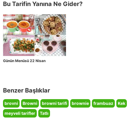
Bu Tarifin Yanına Ne Gider?
Günün Menüsü 22 Nisan
Benzer Başlıklar
brovni
Browni
browni tarifi
brownie
frambuaz
Kek
meyveli tarifler
Tatlı