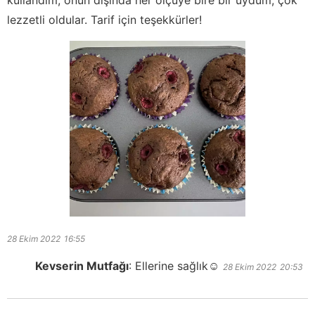
lezzetli oldular. Tarif için teşekkürler!
28 Ekim 2022
16:55
Kevserin Mutfağı
:
Ellerine sağlık☺️
28 Ekim 2022
20:53