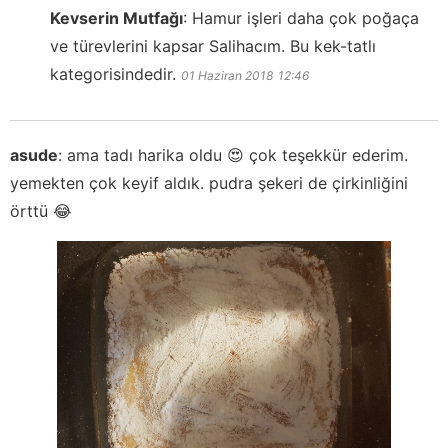
Kevserin Mutfağı
:
Hamur işleri daha çok poğaça
ve türevlerini kapsar Salihacım. Bu kek-tatlı
kategorisindedir.
01 Haziran 2018
12:46
asude
:
ama tadı harika oldu 😍 çok teşekkür ederim.
yemekten çok keyif aldık. pudra şekeri de çirkinliğini
örttü 😂