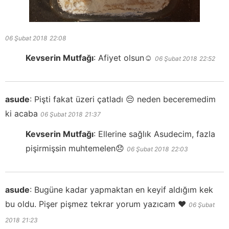
06 Şubat 2018
22:08
Kevserin Mutfağı
:
Afiyet olsun☺️
06 Şubat 2018
22:52
asude
:
Pişti fakat üzeri çatladı 😔 neden beceremedim
ki acaba
06 Şubat 2018
21:37
Kevserin Mutfağı
:
Ellerine sağlık Asudecim, fazla
pişirmişsin muhtemelen😞
06 Şubat 2018
22:03
asude
:
Bugüne kadar yapmaktan en keyif aldığım kek
bu oldu. Pişer pişmez tekrar yorum yazıcam ❤️
06 Şubat
2018
21:23