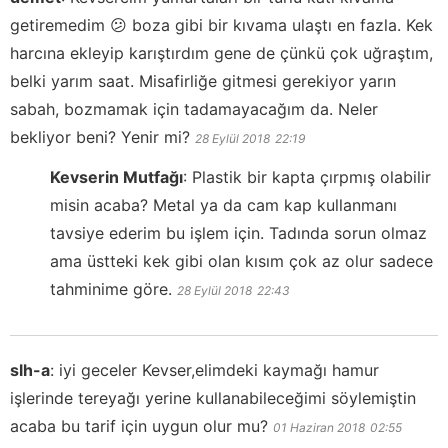
getiremedim 😕 boza gibi bir kıvama ulaştı en fazla. Kek
harcına ekleyip karıştırdım gene de çünkü çok uğraştım,
belki yarım saat. Misafirliğe gitmesi gerekiyor yarın
sabah, bozmamak için tadamayacağım da. Neler
bekliyor beni? Yenir mi?
28 Eylül 2018
22:19
Kevserin Mutfağı
:
Plastik bir kapta çırpmış olabilir
misin acaba? Metal ya da cam kap kullanmanı
tavsiye ederim bu işlem için. Tadında sorun olmaz
ama üstteki kek gibi olan kısım çok az olur sadece
tahminime göre.
28 Eylül 2018
22:43
slh-a
:
iyi geceler Kevser,elimdeki kaymağı hamur
işlerinde tereyağı yerine kullanabileceğimi söylemiştin
acaba bu tarif için uygun olur mu?
01 Haziran 2018
02:55