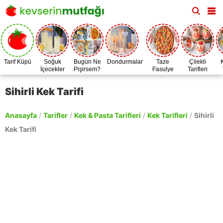
Tarif Küpü
Soğuk
Bugün Ne
Dondurmalar
Taze
Çilekli
İçecekler
Pişirsem?
Fasulye
Tarifleri
Zamanı
Sihirli Kek Tarifi
Anasayfa
/
Tarifler
/
Kek & Pasta Tarifleri
/
Kek Tarifleri
/
Sihirli
Kek Tarifi