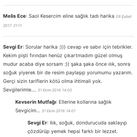
Melis Ece
:
Saol Kesercim eline sağlık tadı harika
09 Şubat
2017
21:11
Sevgi Er
:
Sorular harika :))) cevap ve sabır için tebrikler.
Kekim pişti fırından henüz çıkartmadım güzel olmuş
mudur acaba diye sorsam :)) şaka şaka önce ılık, sonra
soğuk yiyerek bir de resim paylaşıp yorumumu yazarım.
Gerçi sizin tariflerin kötü olma ihtimali yok.
Sevgilerimle....
31 Ekim 2016
14:00
Kevserin Mutfağı
:
Ellerine kollarına sağlık
Sevgicim...
31 Ekim 2016
14:01
Sevgi Er
:
Ilık, soğuk, dondurucuda saklayıp
çözdürüp yemek hepsi farklı bir lezzet.