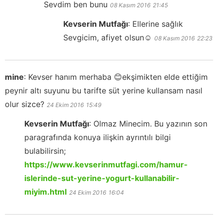
Sevdim ben bunu
08 Kasım 2016
21:45
Kevserin Mutfağı
:
Ellerine sağlık
Sevgicim, afiyet olsun☺️
08 Kasım 2016
22:23
mine
:
Kevser hanım merhaba 😊ekşimikten elde ettiğim
peynir altı suyunu bu tarifte süt yerine kullansam nasıl
olur sizce?
24 Ekim 2016
15:49
Kevserin Mutfağı
:
Olmaz Minecim. Bu yazının son
paragrafında konuya ilişkin ayrıntılı bilgi
bulabilirsin;
https://www.kevserinmutfagi.com/hamur-
islerinde-sut-yerine-yogurt-kullanabilir-
miyim.html
24 Ekim 2016
16:04