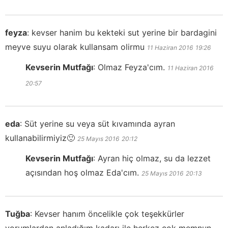
feyza
:
kevser hanim bu kekteki sut yerine bir bardagini
meyve suyu olarak kullansam olirmu
11 Haziran 2016
19:26
Kevserin Mutfağı
:
Olmaz Feyza'cım.
11 Haziran 2016
20:57
eda
:
Süt yerine su veya süt kıvamında ayran
kullanabilirmiyiz🙂
25 Mayıs 2016
20:12
Kevserin Mutfağı
:
Ayran hiç olmaz, su da lezzet
açısından hoş olmaz Eda'cım.
25 Mayıs 2016
20:13
Tuğba
:
Kevser hanım öncelikle çok teşekkürler
yorumlardan anladığım kadarı ile herkez çok memnun.