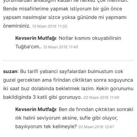
Bende misafirlerime yapmak istiyorum bir gün önce
yapsam nasılmışlar sizce yoksa gününde mi yapmamı
önemirsiniz.
15 Nisan 2016
11:35
Kevserin Mutfağı
:
Notlar kısmını okuyabilirsin
Tuğba'cım..
15 Nisan 2016
11:40
suzan
:
Bu tarifi yabanci sayfalardan bulmustum cok
guzel gercekten ama firindan ciktiktan sonra soguyunca
iki saat buz dolabinda bekletmek lazim. Kekin gorunumu
bakildiginda 3 katli gibi gorunuyo.
02 Nisan 2016
11:49
Kevserin Mutfağı
:
Ben de fırından çıktıktan sonraki
ılık halini seviyorum aksine, sufle gibi oluyor,
bayılıyorum tek kelimeyle?
02 Nisan 2016
12:47