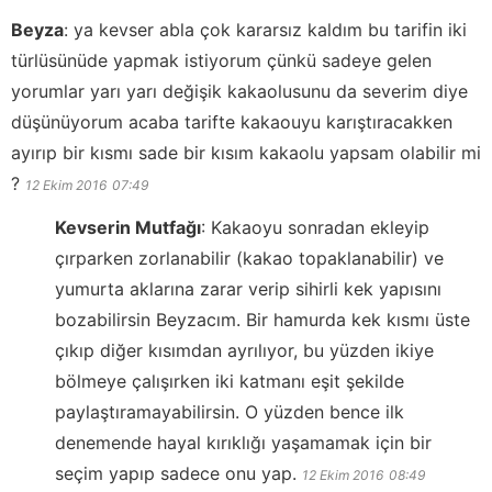
Beyza
:
ya kevser abla çok kararsız kaldım bu tarifin iki
türlüsünüde yapmak istiyorum çünkü sadeye gelen
yorumlar yarı yarı değişik kakaolusunu da severim diye
düşünüyorum acaba tarifte kakaouyu karıştıracakken
ayırıp bir kısmı sade bir kısım kakaolu yapsam olabilir mi
?
12 Ekim 2016
07:49
Kevserin Mutfağı
:
Kakaoyu sonradan ekleyip
çırparken zorlanabilir (kakao topaklanabilir) ve
yumurta aklarına zarar verip sihirli kek yapısını
bozabilirsin Beyzacım. Bir hamurda kek kısmı üste
çıkıp diğer kısımdan ayrılıyor, bu yüzden ikiye
bölmeye çalışırken iki katmanı eşit şekilde
paylaştıramayabilirsin. O yüzden bence ilk
denemende hayal kırıklığı yaşamamak için bir
seçim yapıp sadece onu yap.
12 Ekim 2016
08:49