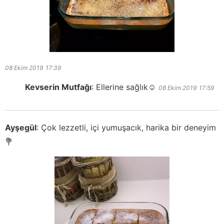
08 Ekim 2019
17:39
Kevserin Mutfağı
:
Ellerine sağlık☺️
08 Ekim 2019
17:59
Ayşegül
:
Çok lezzetli, içi yumuşacık, harika bir deneyim
💐