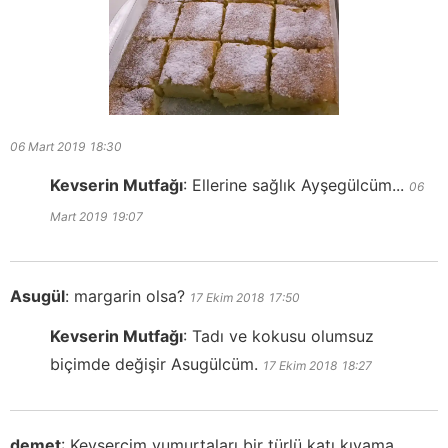
06 Mart 2019
18:30
Kevserin Mutfağı
:
Ellerine sağlık Ayşegülcüm...
06
Mart 2019
19:07
Asugül
:
margarin olsa?
17 Ekim 2018
17:50
Kevserin Mutfağı
:
Tadı ve kokusu olumsuz
biçimde değişir Asugülcüm.
17 Ekim 2018
18:27
demet
:
Kevsercim yumurtaları bir türlü katı kıvama