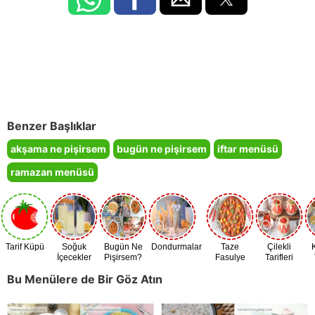
Benzer Başlıklar
akşama ne pişirsem
bugün ne pişirsem
iftar menüsü
ramazan menüsü
Tarif Küpü
Soğuk
Bugün Ne
Dondurmalar
Taze
Çilekli
İçecekler
Pişirsem?
Fasulye
Tarifleri
Zamanı
Bu Menülere de Bir Göz Atın