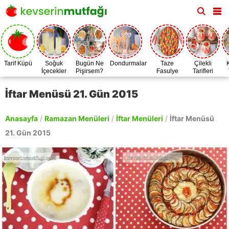
Tarif Küpü
Soğuk
Bugün Ne
Dondurmalar
Taze
Çilekli
İçecekler
Pişirsem?
Fasulye
Tarifleri
Zamanı
İftar Menüsü 21. Gün 2015
Anasayfa
/
Ramazan Menüleri
/
İftar Menüleri
/
İftar Menüsü
21. Gün 2015