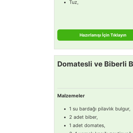
Tuz,
Hazırlanışı İçin Tıklayın
Domatesli ve Biberli B
Malzemeler
1 su bardağı pilavlık bulgur,
2 adet biber,
1 adet domates,