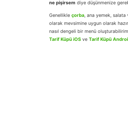
ne pişirsem
diye düşünmenize gerek
Genellikle
çorba
, ana yemek, salata 
olarak mevsimine uygun olarak hazır
nasıl dengeli bir menü oluşturabiliri
Tarif Küpü iOS
ve
Tarif Küpü Andro