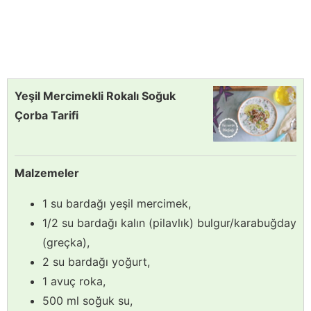
Yeşil Mercimekli Rokalı Soğuk
Çorba Tarifi
Malzemeler
1 su bardağı yeşil mercimek,
1/2 su bardağı kalın (pilavlık) bulgur/karabuğday
(greçka),
2 su bardağı yoğurt,
1 avuç roka,
500 ml soğuk su,