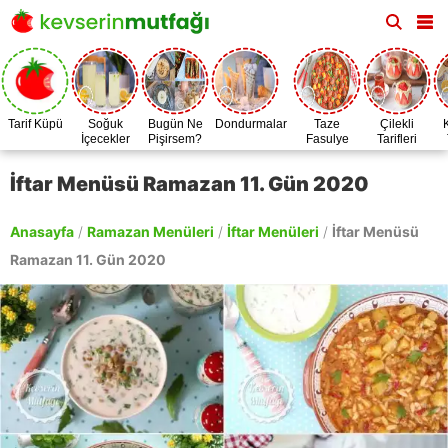
Tarif Küpü
Soğuk
Bugün Ne
Dondurmalar
Taze
Çilekli
İçecekler
Pişirsem?
Fasulye
Tarifleri
Zamanı
İftar Menüsü Ramazan 11. Gün 2020
Anasayfa
/
Ramazan Menüleri
/
İftar Menüleri
/
İftar Menüsü
Ramazan 11. Gün 2020