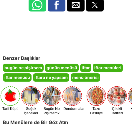
Benzer Başlıklar
bugün ne pişirsem
günün menüsü
iftar
iftar menüleri
iftar menüsü
iftara ne yapsam
menü önerisi
Tarif Küpü
Soğuk
Bugün Ne
Dondurmalar
Taze
Çilekli
İçecekler
Pişirsem?
Fasulye
Tarifleri
Zamanı
Bu Menülere de Bir Göz Atın