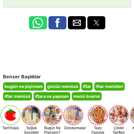
Benzer Başlıklar
bugün ne pişirsem
günün menüsü
iftar
iftar menüleri
iftar menüsü
iftara ne yapsam
menü önerisi
Tarif Küpü
Soğuk
Bugün Ne
Dondurmalar
Taze
Çilekli
İçecekler
Pişirsem?
Fasulye
Tarifleri