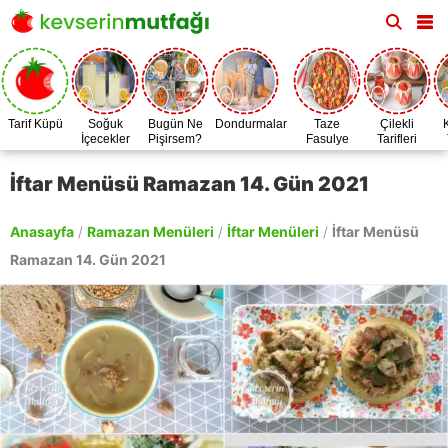
Tarif Küpü
Soğuk
Bugün Ne
Dondurmalar
Taze
Çilekli
İçecekler
Pişirsem?
Fasulye
Tarifleri
Zamanı
İftar Menüsü Ramazan 14. Gün 2021
Anasayfa
/
Ramazan Menüleri
/
İftar Menüleri
/
İftar Menüsü
Ramazan 14. Gün 2021