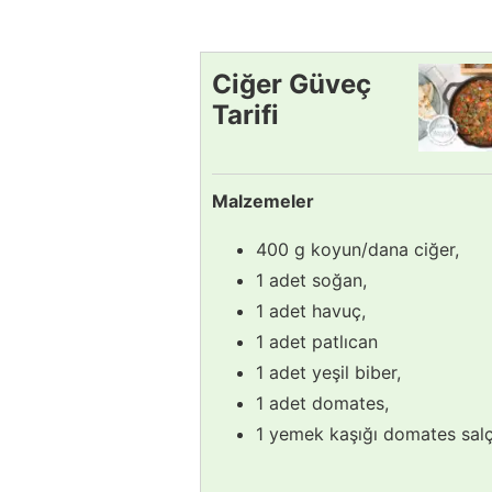
Ciğer Güveç
Tarifi
Malzemeler
400 g koyun/dana ciğer,
1 adet soğan,
1 adet havuç,
1 adet patlıcan
1 adet yeşil biber,
1 adet domates,
1 yemek kaşığı domates salç