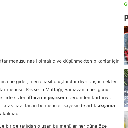
G
P
 iftar menüsü nasıl olmalı diye düşünmekten bıkanlar için
nına ne gider, menü nasıl oluşturulur diye düşünmekten
iftar menüsü. Kevserin Mutfağı, Ramazanın her günü
esinde sizleri
iftara ne pişirsem
derdinden kurtarıyor.
nılarak hazırlanan bu menüler sayesinde artık
akşama
 kalmadı.
ve bir de tatlıdan oluşan bu menüler her güne özel