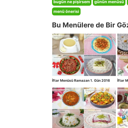
bugün ne pişirsem
günün menüsü
menü önerisi
Bu Menülere de Bir Gö
İftar Menüsü Ramazan 1. Gün 2016
İftar