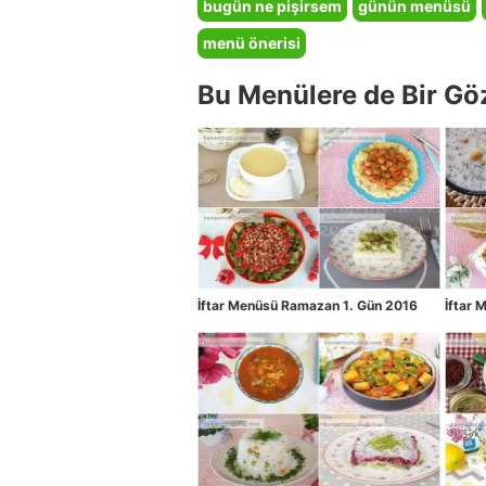
bugün ne pişirsem
günün menüsü
menü önerisi
Bu Menülere de Bir Gö
İftar Menüsü Ramazan 1. Gün 2016
İftar