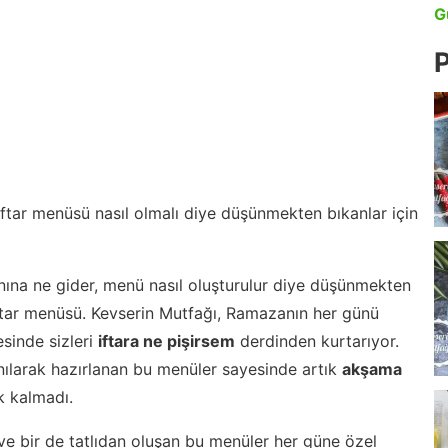
G
P
 iftar menüsü nasıl olmalı diye düşünmekten bıkanlar için
nına ne gider, menü nasıl oluşturulur diye düşünmekten
iftar menüsü. Kevserin Mutfağı, Ramazanın her günü
esinde sizleri
iftara ne pişirsem
derdinden kurtarıyor.
nılarak hazırlanan bu menüler sayesinde artık
akşama
 kalmadı.
ve bir de tatlıdan oluşan bu menüler her güne özel