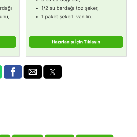
ardağı
1/2 su bardağı toz şeker,
unu,
1 paket şekerli vanilin.
Hazırlanışı İçin Tıklayın