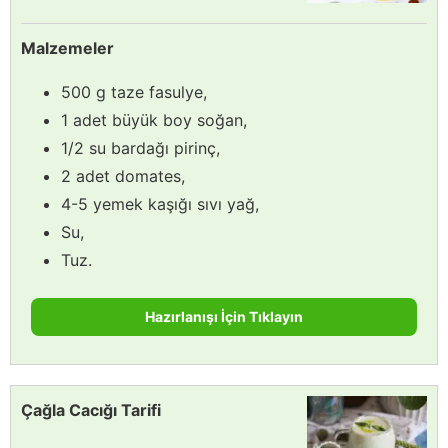
Malzemeler
500 g taze fasulye,
1 adet büyük boy soğan,
1/2 su bardağı pirinç,
2 adet domates,
4-5 yemek kaşığı sıvı yağ,
Su,
Tuz.
Hazırlanışı İçin Tıklayın
Çağla Cacığı Tarifi