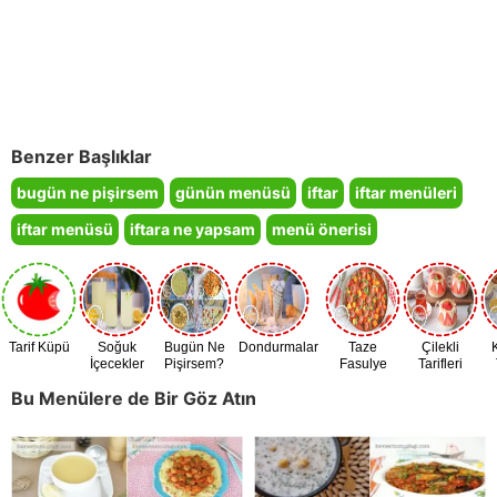
Benzer Başlıklar
bugün ne pişirsem
günün menüsü
iftar
iftar menüleri
iftar menüsü
iftara ne yapsam
menü önerisi
Tarif Küpü
Soğuk
Bugün Ne
Dondurmalar
Taze
Çilekli
İçecekler
Pişirsem?
Fasulye
Tarifleri
Zamanı
Bu Menülere de Bir Göz Atın