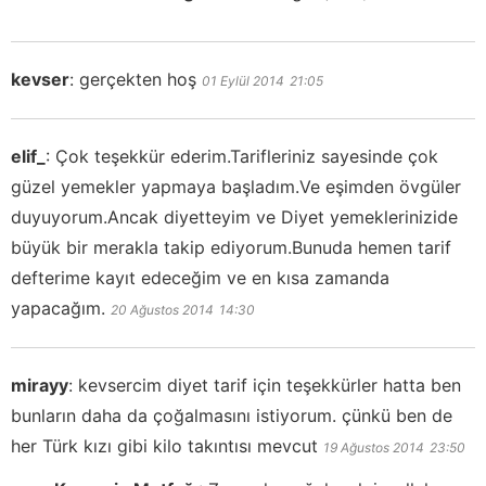
kevser
:
gerçekten hoş
01 Eylül 2014
21:05
elif_
:
Çok teşekkür ederim.Tarifleriniz sayesinde çok
güzel yemekler yapmaya başladım.Ve eşimden övgüler
duyuyorum.Ancak diyetteyim ve Diyet yemeklerinizide
büyük bir merakla takip ediyorum.Bunuda hemen tarif
defterime kayıt edeceğim ve en kısa zamanda
yapacağım.
20 Ağustos 2014
14:30
mirayy
:
kevsercim diyet tarif için teşekkürler hatta ben
bunların daha da çoğalmasını istiyorum. çünkü ben de
her Türk kızı gibi kilo takıntısı mevcut
19 Ağustos 2014
23:50