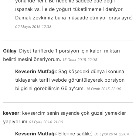
yönünde hem. Bu nedenle sadece etle değil
ıspanak vs. İle de yoğurt tüketilmemeli deniyor.
Damak zevkimiz buna müsaade etmiyor orası ayrı:)
02 Mayıs 2015
12:38
Gülay
:
Diyet tariflerde 1 porsiyon için kalori miktarı
belirtilmesini öneriyorum.
15 Ocak 2015
22:08
Kevserin Mutfağı
:
Sağ köşedeki dünya ikonuna
tıklayarak tarifi webde görüntüleyerek porsiyon
bilgisini görebilirsin Gülay'cım.
15 Ocak 2015
23:09
kevser
:
kevsercim senin sayende çok güzel yemekler
yapıyorum
01 Eylül 2014
21:06
Kevserin Mutfağı
:
Ellerine sağlık:)
01 Eylül 2014
22:04