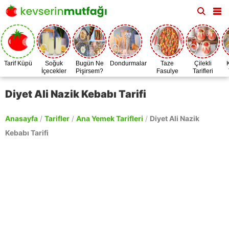
Tarif Küpü
Soğuk
Bugün Ne
Dondurmalar
Taze
Çilekli
İçecekler
Pişirsem?
Fasulye
Tarifleri
Zamanı
Diyet Ali Nazik Kebabı Tarifi
Anasayfa
/
Tarifler
/
Ana Yemek Tarifleri
/
Diyet Ali Nazik
Kebabı Tarifi