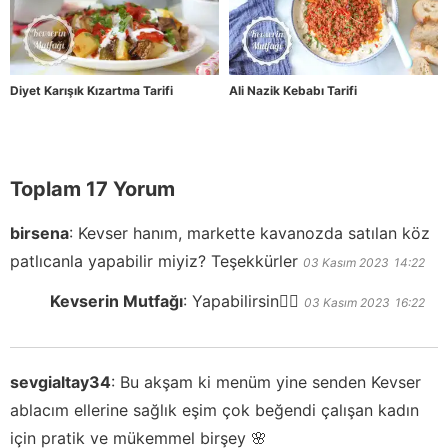
Diyet Karışık Kızartma Tarifi
Ali Nazik Kebabı Tarifi
Toplam 17 Yorum
birsena
:
Kevser hanım, markette kavanozda satılan köz
patlıcanla yapabilir miyiz? Teşekkürler
03 Kasım 2023
14:22
Kevserin Mutfağı
:
Yapabilirsin👍🏻
03 Kasım 2023
16:22
sevgialtay34
:
Bu akşam ki menüm yine senden Kevser
ablacım ellerine sağlık eşim çok beğendi çalışan kadın
için pratik ve mükemmel birşey 🌸