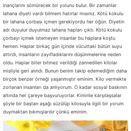
inançlarını sömürecek bir yolunu bulur. Bir zamanlar
lahana diyeti vardı bilmem hatırlar mısınız. Kötü kokulu
bir lahana çorbası içmen gerekiyordu her öğün. Diyetin
adı duyulur duyulmaz lahana hapları çıktı. Kötü kokulu
çorbayı içmek istemeyen insanlar bu haplara koştu
hemen. Haplar birkaç gün içinde vücuttaki bütün suyu
attırdı, insanların zayıfladıklarını düşünmelerine neden
oldu. Haplar biter bitmez verildiği zannedilen kilolar
misliyle geri alındı. Bunun benim takip edemediğim daha
birçok benzer örneği yaşanmıştır eminim. Kilo vermekte
zorlanan insanları da anlıyorum. O kadar sosyal baskının
altında her çareye başvuruyorlar. Kiminle karşılaşsalar
şöyle bir baştan aşağı süzülüp kilosuyla ilgili bir yorum
duymaktan bıkmışlardır çünkü eminim.