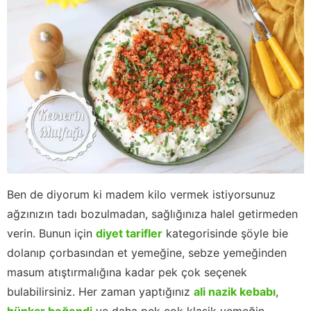
Ben de diyorum ki madem kilo vermek istiyorsunuz
ağzınızın tadı bozulmadan, sağlığınıza halel getirmeden
verin. Bunun için
diyet tarifler
kategorisinde şöyle bie
dolanıp çorbasından et yemeğine, sebze yemeğinden
masum atıştırmalığına kadar pek çok seçenek
bulabilirsiniz. Her zaman yaptığınız
ali nazik kebabı
,
hünkar beğendi
ve daha pek çok klasik yemeğin