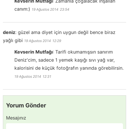
Kevserin Mutfağı
:
Zamanla çoğalacak inşallah
canım:)
19 Ağustos 2014
23:54
deniz
:
güzel ama diyet için uygun değil bence biraz
yağlı gibi
19 Ağustos 2014
12:29
Kevserin Mutfağı
:
Tarifi okumamışsın sanırım
Deniz'cim, sadece 1 yemek kaşığı sıvı yağ var,
kalorisini de küçük fotoğrafın yanında görebilirsin.
19 Ağustos 2014
12:31
Yorum Gönder
Mesajınız