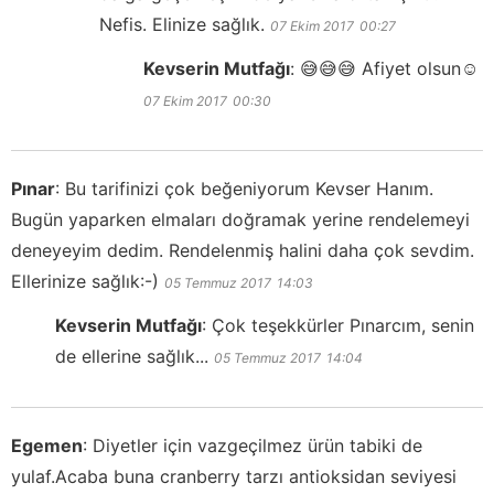
Nefis. Elinize sağlık.
07 Ekim 2017
00:27
Kevserin Mutfağı
:
😅😅😅 Afiyet olsun☺️
07 Ekim 2017
00:30
Pınar
:
Bu tarifinizi çok beğeniyorum Kevser Hanım.
Bugün yaparken elmaları doğramak yerine rendelemeyi
deneyeyim dedim. Rendelenmiş halini daha çok sevdim.
Ellerinize sağlık:-)
05 Temmuz 2017
14:03
Kevserin Mutfağı
:
Çok teşekkürler Pınarcım, senin
de ellerine sağlık...
05 Temmuz 2017
14:04
Egemen
:
Diyetler için vazgeçilmez ürün tabiki de
yulaf.Acaba buna cranberry tarzı antioksidan seviyesi