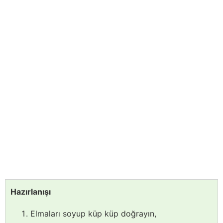
Hazırlanışı
Elmaları soyup küp küp doğrayın,