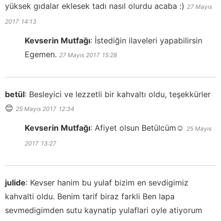
yüksek gıdalar eklesek tadı nasıl olurdu acaba :)
27 Mayıs
2017
14:13
Kevserin Mutfağı
:
İstediğin ilaveleri yapabilirsin
Egemen.
27 Mayıs 2017
15:28
betül
:
Besleyici ve lezzetli bir kahvaltı oldu, teşekkürler
😊
25 Mayıs 2017
12:34
Kevserin Mutfağı
:
Afiyet olsun Betülcüm☺️
25 Mayıs
2017
13:27
julide
:
Kevser hanim bu yulaf bizim en sevdigimiz
kahvalti oldu. Benim tarif biraz farkli Ben lapa
sevmedigimden sutu kaynatip yulaflari oyle atiyorum