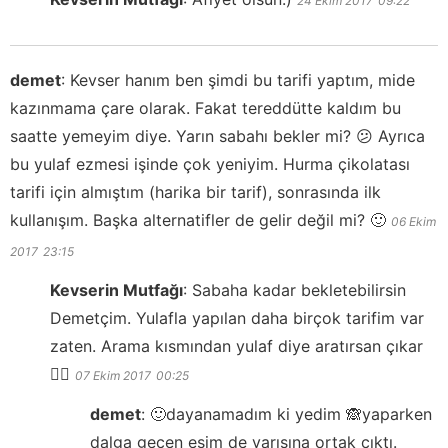
24 Ekim 2017
09:22
demet
:
Kevser hanım ben şimdi bu tarifi yaptım, mide
kazınmama çare olarak. Fakat tereddütte kaldım bu
saatte yemeyim diye. Yarın sabahı bekler mi? 😕 Ayrıca
bu yulaf ezmesi işinde çok yeniyim. Hurma çikolatası
tarifi için almıştım (harika bir tarif), sonrasında ilk
kullanışım. Başka alternatifler de gelir değil mi? 🙂
06 Ekim
2017
23:15
Kevserin Mutfağı
:
Sabaha kadar bekletebilirsin
Demetçim. Yulafla yapılan daha birçok tarifim var
zaten. Arama kısmından yulaf diye aratırsan çıkar
👍🏻
07 Ekim 2017
00:25
demet
:
🙂dayanamadım ki yedim 🙈yaparken
dalga geçen eşim de yarısına ortak çıktı.