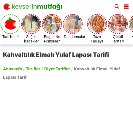
Tarif Küpü
Soğuk
Bugün Ne
Dondurmalar
Taze
Çilekli
İçecekler
Pişirsem?
Fasulye
Tarifleri
Zamanı
Kahvaltılık Elmalı Yulaf Lapası Tarifi
Anasayfa
/
Tarifler
/
Diyet Tarifler
/
Kahvaltılık Elmalı Yulaf
Lapası Tarifi