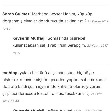
Serap Gulmez
:
Merhaba Kevser Hanım, küp küp
doğranmış elmalar dondurucuda saklanır mı?
23 Kasım 2017
12:34
Kevserin Mutfağı
:
Sonrasında pişirecek
kullanacaksan saklayabilirsin Serapçım.
23 Kasım 2017
16:29
mehtap
:
yulafa bir türlü alışamamıştım, hiç böyle
pişirerek denememiştim. geceden yaptım sabaha kadar
dolapta kaldı şuan işyerimde kahvaltı olarak yiyorum.
şaşırtıcı derecede lezzetli olmuş. teşekkürler :)
24 Ekim
2017
08:44
Kevserin Mutfağı
:
Afiyet olsun:)