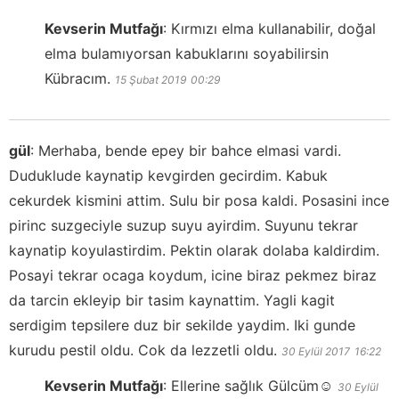
Kevserin Mutfağı
:
Kırmızı elma kullanabilir, doğal
elma bulamıyorsan kabuklarını soyabilirsin
Kübracım.
15 Şubat 2019
00:29
gül
:
Merhaba, bende epey bir bahce elmasi vardi.
Duduklude kaynatip kevgirden gecirdim. Kabuk
cekurdek kismini attim. Sulu bir posa kaldi. Posasini ince
pirinc suzgeciyle suzup suyu ayirdim. Suyunu tekrar
kaynatip koyulastirdim. Pektin olarak dolaba kaldirdim.
Posayi tekrar ocaga koydum, icine biraz pekmez biraz
da tarcin ekleyip bir tasim kaynattim. Yagli kagit
serdigim tepsilere duz bir sekilde yaydim. Iki gunde
kurudu pestil oldu. Cok da lezzetli oldu.
30 Eylül 2017
16:22
Kevserin Mutfağı
:
Ellerine sağlık Gülcüm☺️
30 Eylül