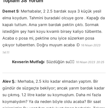
Toplam 38 Yorum
Demet S
:
Merhabalar, 2 2.5 bardak suya 3 küçük yesil
elma koydum. Tahmini buradaki olcuye gore . Kapağı da
kapalı tuttum. Ama yarm bardak pektin çıktı. Sormak
istediğim şey hani koyu kıvamlı birsey kaliyo tülbentte.
Acaba o posa mi, pektine onu iyice süzerken posa
çıkıyor tulbentten. Doğru muyum acaba :D
16 Nisan 2023
14:11
Kevserin Mutfağı
:
Süzdüğün su👍🏻
16 Nisan 2023
20:25
Alev Ş.
:
Merhaba, 2.5 kilo kadar elmadan yaptım. Bir
gündür de süzgeçte bekliyor; ancak yarım bardak kadar
su çıkmış. 1.2 litre kadar su koymuştum. Daha mi fazla
koymalıydım? Ya da neden böyle oldu acaba? Bir saat