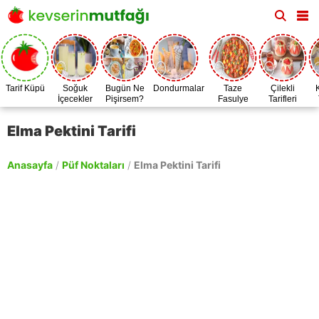
Tarif Küpü
Soğuk
Bugün Ne
Dondurmalar
Taze
Çilekli
İçecekler
Pişirsem?
Fasulye
Tarifleri
Zamanı
Elma Pektini Tarifi
Anasayfa
/
Püf Noktaları
/
Elma Pektini Tarifi