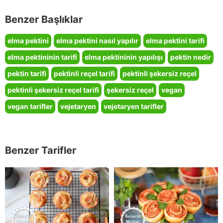
Benzer Başlıklar
elma pektini
elma pektini nasıl yapılır
elma pektini tarifi
elma pektininin tarifi
elma pektininin yapılışı
pektin nedir
pektin tarifi
pektinli reçel tarifi
pektinli şekersiz reçel
pektinli şekersiz reçel tarifi
şekersiz reçel
vegan
vegan tarifler
vejetaryen
vejetaryen tarifler
Benzer Tarifler