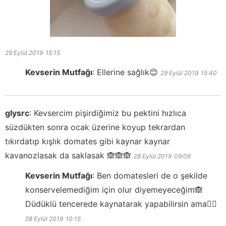
29 Eylül 2019
15:15
Kevserin Mutfağı
:
Ellerine sağlık😊
29 Eylül 2019
15:40
glysrc
:
Kevsercim pişirdiğimiz bu pektini hızlıca
süzdükten sonra ocak üzerine koyup tekrardan
tıkırdatıp kışlık domates gibi kaynar kaynar
kavanozlasak da saklasak 🙈🙈🙈
28 Eylül 2019
09:06
Kevserin Mutfağı
:
Ben domatesleri de o şekilde
konservelemediğim için olur diyemeyeceğim🙈
Düdüklü tencerede kaynatarak yapabilirsin ama👍🏻
28 Eylül 2019
10:15