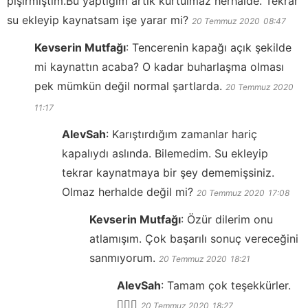
pişirmiştim.Bu yaptığım artık kurtulmaz herhalde. Tekrar
su ekleyip kaynatsam işe yarar mi?
20 Temmuz 2020
08:47
Kevserin Mutfağı
:
Tencerenin kapağı açık şekilde
mi kaynattın acaba? O kadar buharlaşma olması
pek mümkün değil normal şartlarda.
20 Temmuz 2020
11:17
AlevSah
:
Karıştırdığım zamanlar hariç
kapalıydı aslında. Bilemedim. Su ekleyip
tekrar kaynatmaya bir şey dememişsiniz.
Olmaz herhalde değil mi?
20 Temmuz 2020
17:08
Kevserin Mutfağı
:
Özür dilerim onu
atlamışım. Çok başarılı sonuç vereceğini
sanmıyorum.
20 Temmuz 2020
18:21
AlevSah
:
Tamam çok teşekkürler.
🙋🏻‍♀️
20 Temmuz 2020
18:27