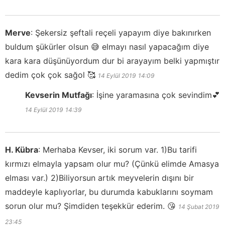
Merve
:
Şekersiz şeftali reçeli yapayım diye bakınırken
buldum şükürler olsun 😅 elmayı nasıl yapacağım diye
kara kara düşünüyordum dur bi arayayım belki yapmıştır
dedim çok çok sağol 🥰
14 Eylül 2019
14:09
Kevserin Mutfağı
:
İşine yaramasına çok sevindim💕
14 Eylül 2019
14:39
H. Kübra
:
Merhaba Kevser, iki sorum var. 1)Bu tarifi
kırmızı elmayla yapsam olur mu? (Çünkü elimde Amasya
elması var.) 2)Biliyorsun artık meyvelerin dışını bir
maddeyle kaplıyorlar, bu durumda kabuklarını soymam
sorun olur mu? Şimdiden teşekkür ederim. 😘
14 Şubat 2019
23:45