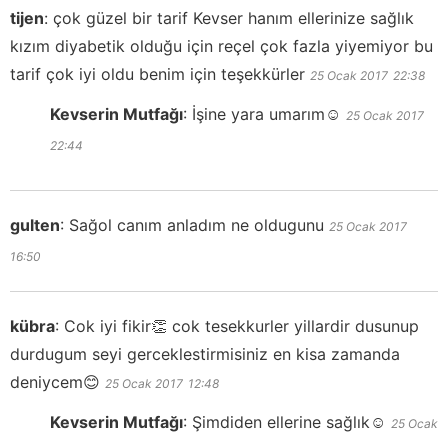
tijen
:
çok güzel bir tarif Kevser hanım ellerinize sağlık
kızım diyabetik olduğu için reçel çok fazla yiyemiyor bu
tarif çok iyi oldu benim için teşekkürler
25 Ocak 2017
22:38
Kevserin Mutfağı
:
İşine yara umarım☺️
25 Ocak 2017
22:44
gulten
:
Sağol canım anladım ne oldugunu
25 Ocak 2017
16:50
kübra
:
Cok iyi fikir👏 cok tesekkurler yillardir dusunup
durdugum seyi gerceklestirmisiniz en kisa zamanda
deniycem😊
25 Ocak 2017
12:48
Kevserin Mutfağı
:
Şimdiden ellerine sağlık☺️
25 Ocak