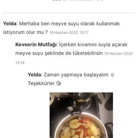
Yelda
:
Merhaba ben meyve suyu olarak kullanmak
istiyorum olur mu ?
19 Haziran 2020
15:17
Kevserin Mutfağı
:
İçerken kıvamını suyla açarak
meyve suyu şeklinde de tüketebilirsin
19 Haziran 2020
15:18
Yelda
:
Zaman yapmaya başlayalım ☺️
Teşekkürler 😘