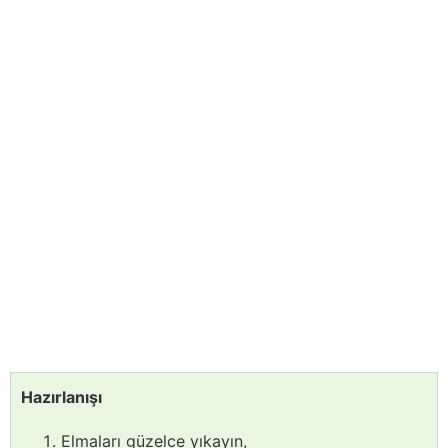
Hazırlanışı
Elmaları güzelce yıkayın,