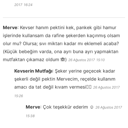
2017
16:24
Merve
:
Kevser hanım pektini kek, pankek gibi hamur
işlerinde kullansam da rafine şekerden kaçınmış olsam
olur mu? Olursa; sıvı miktarı kadar mı eklemeli acaba?
(Küçük bebeğim varda, ona ayrı buna ayrı yapmaktan
mutfaktan çıkamaz oldum 🙈)
26 Ağustos 2017
15:10
Kevserin Mutfağı
:
Şeker yerine geçecek kadar
şekerli değil pektin Mervecim, reçelde kullanım
amacı da tat değil kıvam vermesi👍🏻
26 Ağustos 2017
15:26
Merve
:
Çok teşekkür ederim ☺️
26 Ağustos 2017
15:38