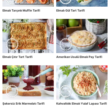
Elmalı Tarçınlı Muffin Tarifi
Elmalı Gül Tart Tarifi
Elmalı Çıtır Tart Tarifi
Amerikan Usulü Elmalı Pay Tarifi
Şekersiz Erik Marmelatı Tarifi
Kahvaltılık Elmalı Yulaf Lapası Tarifi