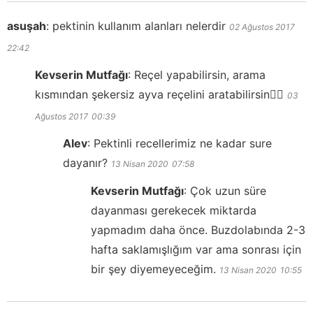
asuşah
:
pektinin kullanım alanları nelerdir
02 Ağustos 2017
22:42
Kevserin Mutfağı
:
Reçel yapabilirsin, arama
kısmından şekersiz ayva reçelini aratabilirsin👍🏻
03
Ağustos 2017
00:39
Alev
:
Pektinli recellerimiz ne kadar sure
dayanır?
13 Nisan 2020
07:58
Kevserin Mutfağı
:
Çok uzun süre
dayanması gerekecek miktarda
yapmadım daha önce. Buzdolabında 2-3
hafta saklamışlığım var ama sonrası için
bir şey diyemeyeceğim.
13 Nisan 2020
10:55