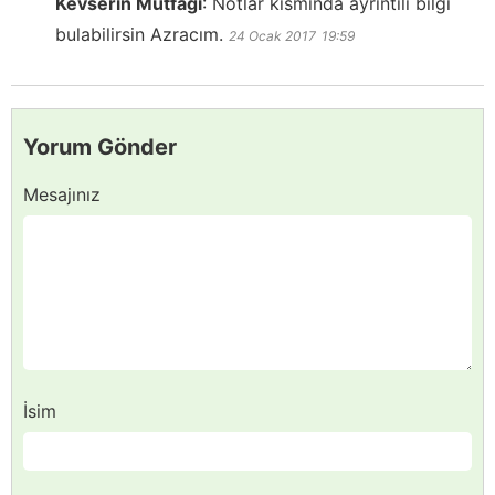
Kevserin Mutfağı
:
Notlar kısmında ayrıntılı bilgi
bulabilirsin Azracım.
24 Ocak 2017
19:59
Yorum Gönder
Mesajınız
İsim