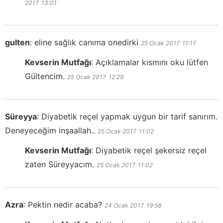
2017
13:01
gulten
:
eline sağlık canıma onedirki
25 Ocak 2017
11:17
Kevserin Mutfağı
:
Açıklamalar kısmını oku lütfen
Gültencim.
25 Ocak 2017
12:29
Süreyya
:
Diyabetik reçel yapmak uygun bir tarif sanırım.
Deneyeceğim inşaallah..
25 Ocak 2017
11:02
Kevserin Mutfağı
:
Diyabetik reçel şekersiz reçel
zaten Süreyyacım.
25 Ocak 2017
11:02
Azra
:
Pektin nedir acaba?
24 Ocak 2017
19:58