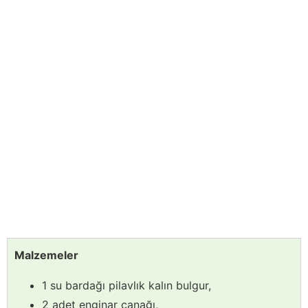
Malzemeler
1 su bardağı pilavlık kalın bulgur,
2 adet enginar çanağı,