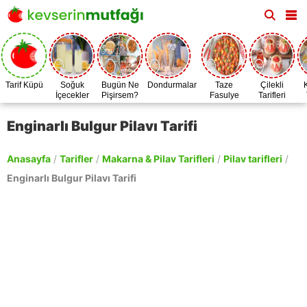
Tarif Küpü
Soğuk
Bugün Ne
Dondurmalar
Taze
Çilekli
İçecekler
Pişirsem?
Fasulye
Tarifleri
Zamanı
Enginarlı Bulgur Pilavı Tarifi
Anasayfa
/
Tarifler
/
Makarna & Pilav Tarifleri
/
Pilav tarifleri
/
Enginarlı Bulgur Pilavı Tarifi