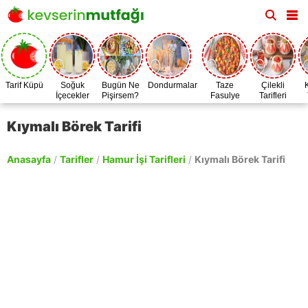
Tarif Küpü
Soğuk
Bugün Ne
Dondurmalar
Taze
Çilekli
İçecekler
Pişirsem?
Fasulye
Tarifleri
Zamanı
Kıymalı Börek Tarifi
Anasayfa
/
Tarifler
/
Hamur İşi Tarifleri
/
Kıymalı Börek Tarifi