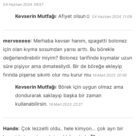
04 Haziran 2024
09:57
Kevserin Mutfağı
:
Afiyet olsun☺️
04 Haziran 2024
11:08
merveeeee
:
Merhaba kevser hanım, spagetti bolonez
için olan kıyma sosumdan yarısı arttı. Bu börekle
değerlendirebilir miyim? Bolonez tarifinde kıymalar uzun
süre pişiyor ama dımatesliydi. Bir de böreğe ekleyip
fırında pişerse sıkıntı olur mu kurur mu
16 Mart 2023
20:56
Kevserin Mutfağı
:
Börek için uygun olmaz ama
dondurarak saklayıp başka bir zaman
kullanabilirsin.
16 Mart 2023
22:27
Hande
:
Çok lezzetli oldu.. hele kimyon… çok ayrı bir