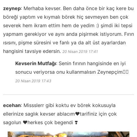
zeynep
:
Merhaba kevser. Ben daha önce bir kaç kere bu
böreği yaptım ve kıymalı börek hiç sevmeyen ben çok
severek hem ikram ettim hem de yedim :) şimdi iki tepsi
yapmam gerekiyor ve aynı anda pişirmek istiyorum. Fırın
ısısını, pişme süresini ve fanlı ya da alt üst ayarlardan
hangisini tavsiye edersin.
20 Nisan 2019
17:41
Kevserin Mutfağı
:
Senin fırının hangisinde en iyi
sonucu veriyorsa onu kullanmalısın Zeynepçim👍🏻
20 Nisan 2019
17:43
ecehan
:
Missslerr gibi koktu ev börek kokusuyla
ellerinize saglık kevser ablacım❤️tarifiniz için çok
sagolun ♥️herkes çok begendi ❣️