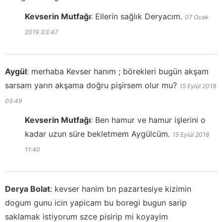
Kevserin Mutfağı
:
Ellerin sağlık Deryacım.
07 Ocak
2019
03:47
Aygül
:
merhaba Kevser hanım ; börekleri bugün akşam
sarsam yarın akşama doğru pişirsem olur mu?
15 Eylül 2018
03:49
Kevserin Mutfağı
:
Ben hamur ve hamur işlerini o
kadar uzun süre bekletmem Aygülcüm.
15 Eylül 2018
11:40
Derya Bolat
:
kevser hanim bn pazartesiye kizimin
dogum gunu icin yapicam bu boregi bugun sarip
saklamak istiyorum szce pisirip mi koyayim