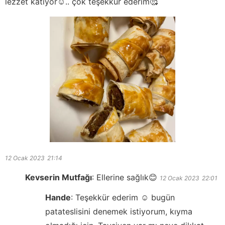
lezzet katıyor☺️.. çok teşekkür ederim🥰
12 Ocak 2023
21:14
Kevserin Mutfağı
:
Ellerine sağlık😊
12 Ocak 2023
22:01
Hande
:
Teşekkür ederim ☺️ bugün
patateslisini denemek istiyorum, kıyma