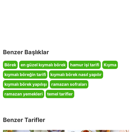
Benzer Başlıklar
Börek
en güzel kıymalı börek
hamur işi tarifi
Kıyma
kıymalı böreğin tarifi
kıymalı börek nasıl yapılır
kıymalı börek yapılışı
ramazan sofraları
ramazan yemekleri
temel tarifler
Benzer Tarifler