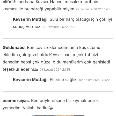
elifelif
:
merhaba Kevser Hanım, musakka tarifinin
kıyması ile bu böreği yapabilir miyim
22 Temmuz 2022
16:05
Kevserin Mutfağı
:
Sulu bir harç olacağı için çok iyi
sonuç vermez.
22 Temmuz 2022
16:21
Guldenabd
:
Ben ceviz eklemedim ama kuş üzümü
ekledim çok güzel oldu.Kevser hanım çok tafinizi
denedim hepsi çok güzel oldu menülerim çok genişledi
teşekkür ederim🙏
01 Kasım 2021
23:58
Kevserin Mutfağı
:
Ellerine sağlık.
02 Kasım 2021
12:22
ecemerciyas
:
Ben böyle efsane bir kıymalı börek
yemedim. Vallahi harika🤩