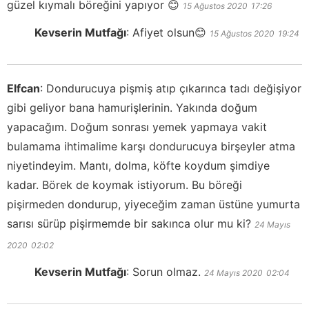
güzel kıymalı böreğini yapıyor 😊
15 Ağustos 2020
17:26
Kevserin Mutfağı
:
Afiyet olsun😊
15 Ağustos 2020
19:24
Elfcan
:
Dondurucuya pişmiş atıp çıkarınca tadı değişiyor
gibi geliyor bana hamurişlerinin. Yakında doğum
yapacağım. Doğum sonrası yemek yapmaya vakit
bulamama ihtimalime karşı dondurucuya birşeyler atma
niyetindeyim. Mantı, dolma, köfte koydum şimdiye
kadar. Börek de koymak istiyorum. Bu böreği
pişirmeden dondurup, yiyeceğim zaman üstüne yumurta
sarısı sürüp pişirmemde bir sakınca olur mu ki?
24 Mayıs
2020
02:02
Kevserin Mutfağı
:
Sorun olmaz.
24 Mayıs 2020
02:04