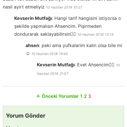
nasil ayirt etmeliyiz
10 Haziran 2018
10:27
Kevserin Mutfağı
:
Hangi tarif hangisini istiyorsa o
şekilde yapmalısın Ahsencim. Pişirmeden
dondurarak saklayabilirsin👍🏻
10 Haziran 2018
13:13
ahsen
:
peki ama yufkalarim kalin olsa bile mi
☺
10 Haziran 2018
19:40
Kevserin Mutfağı
:
Evet Ahsencim👍🏻
10
Haziran 2018
21:07
←
Önceki Yorumlar
1
2
3
Yorum Gönder