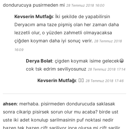
dondurucuya pusirmeden mi
28 Temmuz 2018
16:00
Kevserin Mutfağı
:
İki şekilde de yapabilirsin
Deryacım ama taze pişmiş olan her zaman daha
lezzetli olur, o yüzden zahmetli olmayacaksa
çiğden koyman daha iyi sonuç verir.
28 Temmuz 2018
16:09
Derya Bolat
:
çigden koymak isime gelecek😀
cok tsk edrim seviliyosunuz
28 Temmuz 2018
17:14
Kevserin Mutfağı
:
✌🏻
28 Temmuz 2018
17:46
ahsen
:
merhaba. pisirmeden dondurucuda saklasak
sonra cikarip pisirsek sorun olur mu acaba? birde ust
uste iki adet konulup sarilmasinin puf noktasi nedir
bazen tek bazen cift sariliyor ince olursa mi cift sarilir