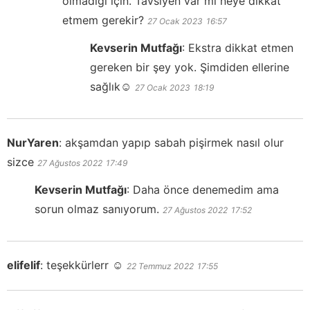
olmadığı için. Tavsiyen var mı neye dikkat
etmem gerekir?
27 Ocak 2023
16:57
Kevserin Mutfağı
:
Ekstra dikkat etmen
gereken bir şey yok. Şimdiden ellerine
sağlık☺️
27 Ocak 2023
18:19
NurYaren
:
akşamdan yapıp sabah pişirmek nasıl olur
sizce
27 Ağustos 2022
17:49
Kevserin Mutfağı
:
Daha önce denemedim ama
sorun olmaz sanıyorum.
27 Ağustos 2022
17:52
elifelif
:
teşekkürlerr ☺️
22 Temmuz 2022
17:55