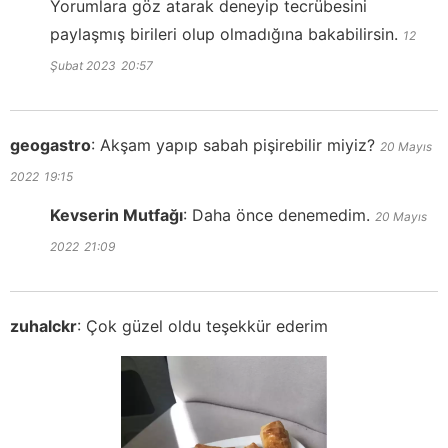
Yorumlara göz atarak deneyip tecrübesini
paylaşmış birileri olup olmadığına bakabilirsin.
12
Şubat 2023
20:57
geogastro
:
Akşam yapıp sabah pişirebilir miyiz?
20 Mayıs
2022
19:15
Kevserin Mutfağı
:
Daha önce denemedim.
20 Mayıs
2022
21:09
zuhalckr
:
Çok güzel oldu teşekkür ederim