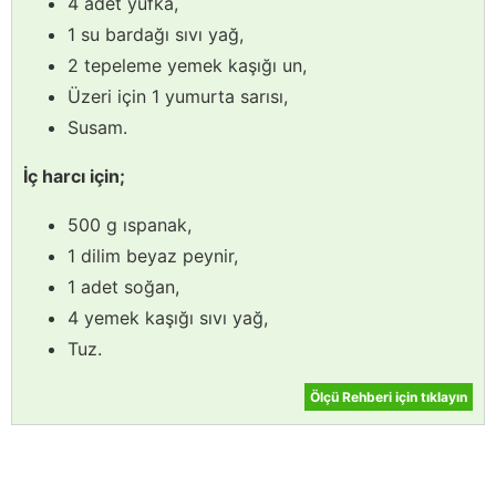
4 adet yufka,
1 su bardağı sıvı yağ,
2 tepeleme yemek kaşığı un,
Üzeri için 1 yumurta sarısı,
Susam.
İç harcı için;
500 g ıspanak,
1 dilim beyaz peynir,
1 adet soğan,
4 yemek kaşığı sıvı yağ,
Tuz.
Ölçü Rehberi için tıklayın