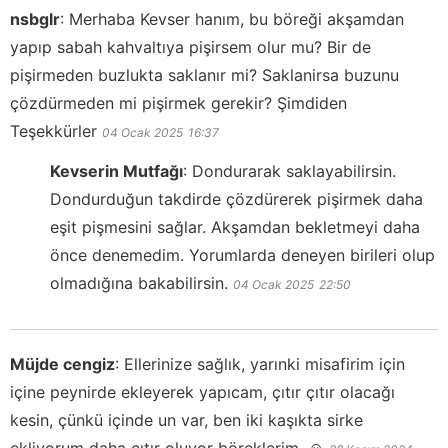
nsbglr
:
Merhaba Kevser hanım, bu böreği akşamdan
yapıp sabah kahvaltıya pişirsem olur mu? Bir de
pişirmeden buzlukta saklanır mi? Saklanirsa buzunu
çözdürmeden mi pişirmek gerekir? Şimdiden
Teşekkürler
04 Ocak 2025
16:37
Kevserin Mutfağı
:
Dondurarak saklayabilirsin.
Dondurduğun takdirde çözdürerek pişirmek daha
eşit pişmesini sağlar. Akşamdan bekletmeyi daha
önce denemedim. Yorumlarda deneyen birileri olup
olmadığına bakabilirsin.
04 Ocak 2025
22:50
Müjde cengiz
:
Ellerinize sağlık, yarınki misafirim için
içine peynirde ekleyerek yapıcam, çıtır çıtır olacağı
kesin, çünkü içinde un var, ben iki kaşıkta sirke