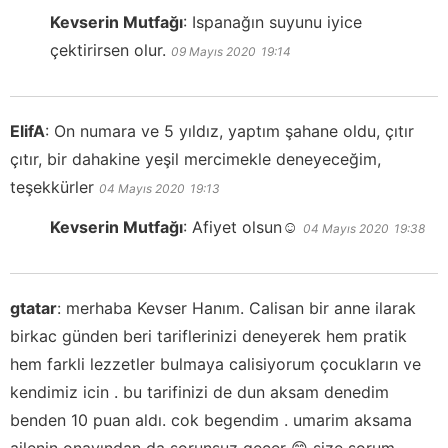
Kevserin Mutfağı
:
Ispanağın suyunu iyice
çektirirsen olur.
09 Mayıs 2020
19:14
ElifA
:
On numara ve 5 yıldız, yaptım şahane oldu, çıtır
çıtır, bir dahakine yeşil mercimekle deneyeceğim,
teşekkürler
04 Mayıs 2020
19:13
Kevserin Mutfağı
:
Afiyet olsun☺️
04 Mayıs 2020
19:38
gtatar
:
merhaba Kevser Hanım. Calisan bir anne ilarak
birkac günden beri tariflerinizi deneyerek hem pratik
hem farkli lezzetler bulmaya calisiyorum çocukların ve
kendimiz icin . bu tarifinizi de dun aksam denedim
benden 10 puan aldı. cok begendim . umarim aksama