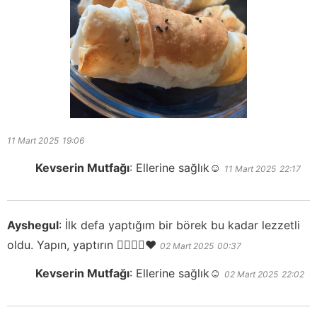
11 Mart 2025
19:06
Kevserin Mutfağı
:
Ellerine sağlık☺️
11 Mart 2025
22:17
Ayshegul
:
İlk defa yaptığım bir börek bu kadar lezzetli
oldu. Yapın, yaptırın 👍🏻👌🏻❤️
02 Mart 2025
00:37
Kevserin Mutfağı
:
Ellerine sağlık☺️
02 Mart 2025
22:02