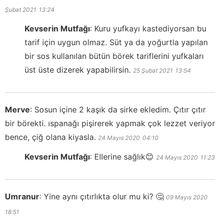
Şubat 2021
13:24
Kevserin Mutfağı
:
Kuru yufkayı kastediyorsan bu
tarif için uygun olmaz. Süt ya da yoğurtla yapılan
bir sos kullanılan bütün börek tariflerini yufkaları
üst üste dizerek yapabilirsin.
25 Şubat 2021
13:54
Merve
:
Sosun içine 2 kaşık da sirke ekledim. Çıtır çıtır
bir börekti. ıspanağı pişirerek yapmak çok lezzet veriyor
bence, çiğ olana kiyasla.
24 Mayıs 2020
04:10
Kevserin Mutfağı
:
Ellerine sağlık😊
24 Mayıs 2020
11:23
Umranur
:
Yine aynı çıtırlıkta olur mu ki? 🤔
09 Mayıs 2020
18:51