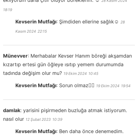
ekliyorum daha çıtır oluyor böreklerim. ☺
28 Kasım 2024
18:19
Kevserin Mutfağı
:
Şimdiden ellerine sağlık☺️
28
Kasım 2024
22:15
Münevver
:
Merhabalar Kevser Hanım böreği akşamdan
kızartıp ertesi gün öğleye ısıtıp yemem durumumda
tadında değişim olur mu?
19 Ekim 2024
10:45
Kevserin Mutfağı
:
Sorun olmaz👍🏻
19 Ekim 2024
19:54
damlak
:
yarisini pişirmeden buzluğa atmak istiyorum.
nasıl olur
12 Şubat 2023
10:39
Kevserin Mutfağı
:
Ben daha önce denemedim.