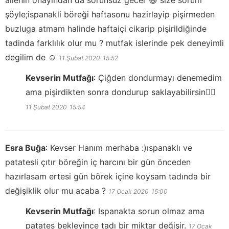
ailenin onayından da sorunsuz gecer 😄 size sorum
şöyle;ispanakli böreği haftasonu hazirlayip pişirmeden
buzluga atmam halinde haftaiçi cikarip pişirildiğinde
tadinda farklılık olur mu ? mutfak islerinde pek deneyimli
degilim de ☺
11 Şubat 2020
15:52
Kevserin Mutfağı
:
Çiğden dondurmayı denemedim
ama pişirdikten sonra dondurup saklayabilirsin👍🏻
11 Şubat 2020
15:54
Esra Buğa
:
Kevser Hanım merhaba :)ıspanaklı ve
patatesli çıtır böreğin iç harcını bir gün önceden
hazırlasam ertesi gün börek içine koysam tadında bir
değişiklik olur mu acaba ?
17 Ocak 2020
15:00
Kevserin Mutfağı
:
Ispanakta sorun olmaz ama
patates bekleyince tadı bir miktar değişir.
17 Ocak