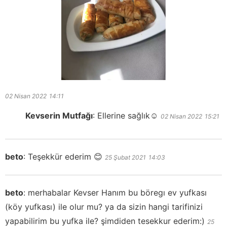
02 Nisan 2022
14:11
Kevserin Mutfağı
:
Ellerine sağlık☺️
02 Nisan 2022
15:21
beto
:
Teşekkür ederim 😊
25 Şubat 2021
14:03
beto
:
merhabalar Kevser Hanım bu böregı ev yufkası
(köy yufkası) ile olur mu? ya da sizin hangi tarifinizi
yapabilirim bu yufka ile? şimdiden tesekkur ederim:)
25