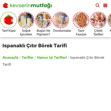
Tarif Küpü
Soğuk
Bugün Ne
Dondurmalar
Taze
Çilekli
İçecekler
Pişirsem?
Fasulye
Tarifleri
Zamanı
Ispanaklı Çıtır Börek Tarifi
Anasayfa
/
Tarifler
/
Hamur İşi Tarifleri
/
Ispanaklı Çıtır Börek
Tarifi