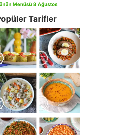
ünün Menüsü 8 Ağustos
opüler Tarifler