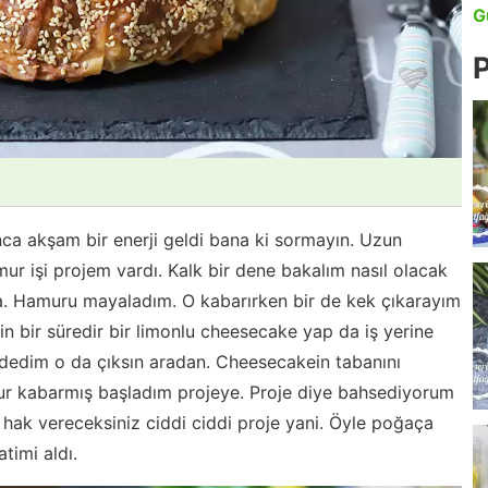
G
P
a akşam bir enerji geldi bana ki sormayın. Uzun
ur işi projem vardı. Kalk bir dene bakalım nasıl olacak
a. Hamuru mayaladım. O kabarırken bir de kek çıkarayım
in bir süredir bir limonlu cheesecake yap da iş yerine
 dedim o da çıksın aradan. Cheesecakein tabanını
ur kabarmış başladım projeye. Proje diye bahsediyorum
ak vereceksiniz ciddi ciddi proje yani. Öyle poğaça
timi aldı.