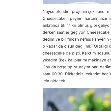
Neyse efendim projenin şekillendirme 
Cheesecakein peynirli harcını hazırl
anlatınca tıkır tıkır olmuş gibi geliy
derken saatler geçiyor. Cheesecake
dedim ve bir fincan nefiss kahvenin 
o kadar da olsun değil mi:) Ortalığı
cheesecake de pişti. Kalktım sosunu 
yıkadım (kek kalıplarımı makineye a
Onu da boşaltıp oturayım bari dedim.
saat 00.30. Dikkatinizi çekerim henüz
için gidecek.