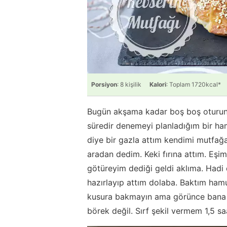
Porsiyon
: 8 kişilik
Kalori
: Toplam 1720kcal*
Bugün akşama kadar boş boş oturunc
süredir denemeyi planladığım bir ham
diye bir gazla attım kendimi mutfağ
aradan dedim. Keki fırına attım. Eşim
götüreyim dediği geldi aklıma. Hadi
hazırlayıp attım dolaba. Baktım ham
kusura bakmayın ama görünce bana h
börek değil. Sırf şekil vermem 1,5 saa