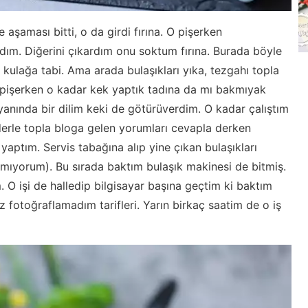
aşaması bitti, o da girdi fırına. O pişerken
adım. Diğerini çıkardım onu soktum fırına. Burada böyle
or kulağa tabi. Ama arada bulaşıkları yıka, tezgahı topla
 pişerken o kadar kek yaptık tadına da mı bakmıyak
yanında bir dilim keki de götürüverdim. O kadar çalıştım
 derle topla bloga gelen yorumları cevapla derken
yaptım. Servis tabağına alıp yine çıkan bulaşıkları
tmıyorum). Bu sırada baktım bulaşık makinesi de bitmiş.
 O işi de halledip bilgisayar başına geçtim ki baktım
 fotoğraflamadım tarifleri. Yarın birkaç saatim de o iş