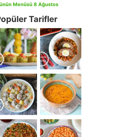
ünün Menüsü 8 Ağustos
opüler Tarifler