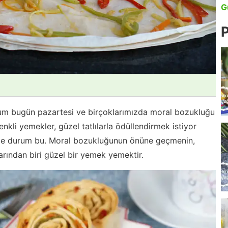
G
P
lum bugün pazartesi ve birçoklarımızda moral bozukluğu
kli yemekler, güzel tatlılarla ödüllendirmek istiyor
lede durum bu. Moral bozukluğunun önüne geçmenin,
larından biri güzel bir yemek yemektir.