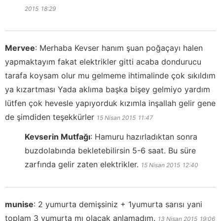
2015
18:29
Mervee
:
Merhaba Kevser hanım şuan poğaçayı halen
yapmaktayım fakat elektrikler gitti acaba dondurucu
tarafa koysam olur mu gelmeme ihtimalinde çok sıkıldım
ya kızartması Yada aklıma başka bişey gelmiyo yardım
lütfen çok hevesle yapıyorduk kızımla inşallah gelir gene
de şimdiden teşekkürler
15 Nisan 2015
11:47
Kevserin Mutfağı
:
Hamuru hazırladıktan sonra
buzdolabında bekletebilirsin 5-6 saat. Bu süre
zarfında gelir zaten elektrikler.
15 Nisan 2015
12:40
munise
:
2 yumurta demişsiniz + 1yumurta sarısı yani
toplam 3 yumurta mı olacak anlamadım.
13 Nisan 2015
19:06