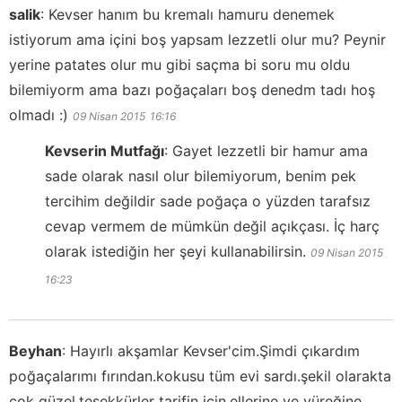
salik
:
Kevser hanım bu kremalı hamuru denemek
istiyorum ama içini boş yapsam lezzetli olur mu? Peynir
yerine patates olur mu gibi saçma bi soru mu oldu
bilemiyorm ama bazı poğaçaları boş denedm tadı hoş
olmadı :)
09 Nisan 2015
16:16
Kevserin Mutfağı
:
Gayet lezzetli bir hamur ama
sade olarak nasıl olur bilemiyorum, benim pek
tercihim değildir sade poğaça o yüzden tarafsız
cevap vermem de mümkün değil açıkçası. İç harç
olarak istediğin her şeyi kullanabilirsin.
09 Nisan 2015
16:23
Beyhan
:
Hayırlı akşamlar Kevser'cim.Şimdi çıkardım
poğaçalarımı fırından.kokusu tüm evi sardı.şekil olarakta
çok güzel.teşekkürler tarifin için.ellerine ve yüreğine