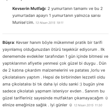
Kevserin Mutfağı
:
2 yumurtanın tamamı ve bu 2
yumurtadan apayrı 1 yumurtanın yalnızca sarısı
Munise'cim.
13 Nisan 2015
19:11
Büşra
:
Kevser hanım böyle mükemmel pratik bir tarifi
yayınlamış olduğunuzdan ötürü teşekkür ediyorum . Ilk
denememde evdekiler tarafından 1 gün içinde bitmesi ve
yaptıklarımın afiyetle yenmesi çok güzel bi duygu . Dün
de 2 katına çıkardım malzemelerini ve patates ,lorlu ve
çikolatalısını yaptım . Hepsi de birbirinden lezzetli oldu
ama çikolatalısı bi tık daha iyi oldu sanki :) bugün yine
sadece çikolatalı yapmam isteniyor evden . Sanırım bu
güzel tarifleriniz sayesinde mutfaktan çıkamayacağım ☺️
elinize emeğinize sağlık . Iyi günler ☺️
12 Nisan 2015
11:30