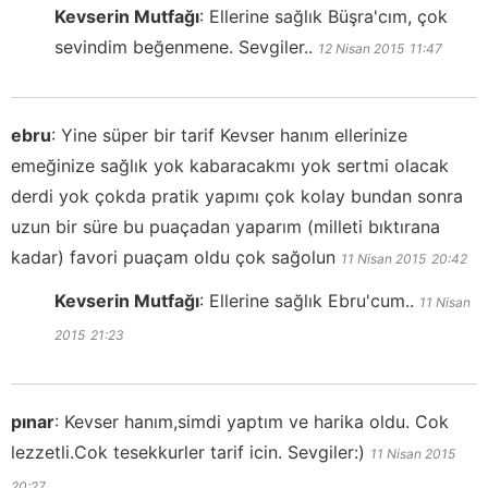
Kevserin Mutfağı
:
Ellerine sağlık Büşra'cım, çok
sevindim beğenmene. Sevgiler..
12 Nisan 2015
11:47
ebru
:
Yine süper bir tarif Kevser hanım ellerinize
emeğinize sağlık yok kabaracakmı yok sertmi olacak
derdi yok çokda pratik yapımı çok kolay bundan sonra
uzun bir süre bu puaçadan yaparım (milleti bıktırana
kadar) favori puaçam oldu çok sağolun
11 Nisan 2015
20:42
Kevserin Mutfağı
:
Ellerine sağlık Ebru'cum..
11 Nisan
2015
21:23
pınar
:
Kevser hanım,simdi yaptım ve harika oldu. Cok
lezzetli.Cok tesekkurler tarif icin. Sevgiler:)
11 Nisan 2015
20:27