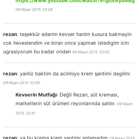
https://www.youtube.com/watch?v=gcItIxyuABg
09 Nisan 2015
23:08
rezan
:
teşekkür ederim kevser hanim kusura bakmayin
cok heveslendim ve biran once yapmak istedigim icin
ugrasiyorum bu kadar ondan
09 Nisan 2015
23:00
rezan
:
yanliz baktim da acilmiyo krem şantimi degilmi
09 Nisan 2015
22:40
Kevserin Mutfağı
:
Değil Rezan, süt kreması,
marketlerin süt ürünleri reyonlarında satılır.
09 Nisan
2015
22:41
rezan
:
ya bu krema krem şantimi anlamadim
09 Nisan 2015