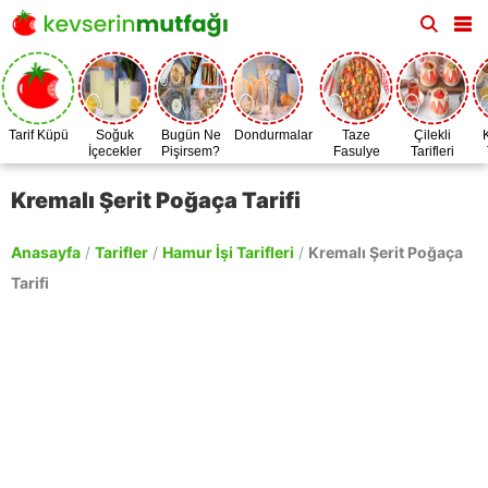
Tarif Küpü
Soğuk
Bugün Ne
Dondurmalar
Taze
Çilekli
İçecekler
Pişirsem?
Fasulye
Tarifleri
Zamanı
Kremalı Şerit Poğaça Tarifi
Anasayfa
/
Tarifler
/
Hamur İşi Tarifleri
/
Kremalı Şerit Poğaça
Tarifi