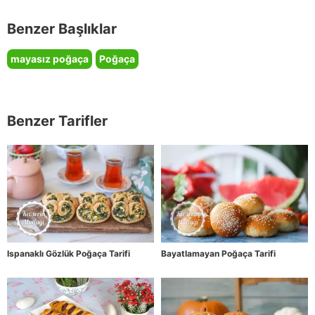
Benzer Başlıklar
mayasız poğaça
Poğaça
Benzer Tarifler
Ispanaklı Gözlük Poğaça Tarifi
Bayatlamayan Poğaça Tarifi