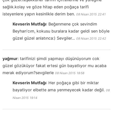
sağlık.kolay ve göze hitap eden poğaça tarifi
isteyenlere yapın kesinlikle derim ben.
08 Nisan 2015
22:41
Kevserin Mutfağı
:
Beğenmene çok sevindim
Beyhan'cım, kokusu buralara kadar geldi sen böyle
güzel güzel anlatınca:) Sevgiler...
08 Nisan 2015
22:42
yağmur
:
tarifinizi şimdi yapmayı düşünüyorum cok
güzel gözüküyor fakat ertesi gün bayatlıyor mu acaba
merak ediyorum?sevgilerle
08 Nisan 2015
18:58
Kevserin Mutfağı
:
Her poğaça gibi bir miktar
bayatlıyor elbette ama yenmeyecek kadar değil.
08
Nisan 2015
19:14