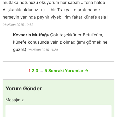
mutlaka notunuzu okuyorum her sabah .. fena halde
Alışkanlık oldunuz :) ) ... bir Trakyalı olarak bende
herşeyin yanında peynir yiyebilirim fakat künefe asla !!
08 Nisan 2015
10:52
Kevserin Mutfağı
:
Çok teşekkürler Betül'cüm,
künefe konusunda yalnız olmadığımı görmek ne
güzel:)
08 Nisan 2015
11:20
1
2
3
…
5
Sonraki Yorumlar
→
Yorum Gönder
Mesajınız