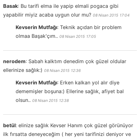
Basak
:
Bu tarifi elma ile yapip elmali pogaca gibi
yapabilir miyiz acaba uygun olur mu?
08 Nisan 2015
17:04
Kevserin Mutfağı
:
Teknik açıdan bir problem
olmaa Başak'çım..
08 Nisan 2015
17:05
nerodem
:
Sabah kalktım denedim çok güzel oldular
ellerinize sağlık:)
08 Nisan 2015
12:36
Kevserin Mutfağı
:
Erken kalkan yol alır diye
dememişler boşuna:) Ellerine sağlık, afiyet bal
olsun..
08 Nisan 2015
12:38
betül
:
elinize sağlık Kevser Hanım çok güzel görünüyor
ilk fırsatta deneyeceğim ( her yeni tarifinizi deniyor ve