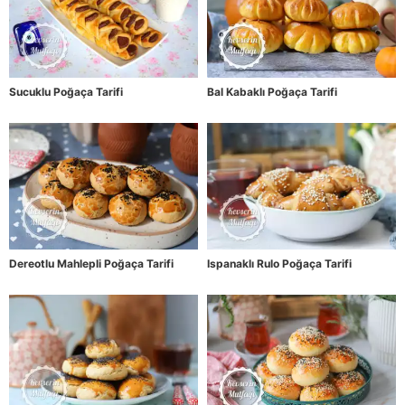
Sucuklu Poğaça Tarifi
Bal Kabaklı Poğaça Tarifi
Dereotlu Mahlepli Poğaça Tarifi
Ispanaklı Rulo Poğaça Tarifi