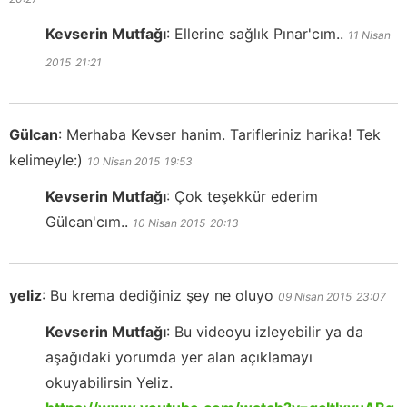
Kevserin Mutfağı
:
Ellerine sağlık Pınar'cım..
11 Nisan
2015
21:21
Gülcan
:
Merhaba Kevser hanim. Tarifleriniz harika! Tek
kelimeyle:)
10 Nisan 2015
19:53
Kevserin Mutfağı
:
Çok teşekkür ederim
Gülcan'cım..
10 Nisan 2015
20:13
yeliz
:
Bu krema dediğiniz şey ne oluyo
09 Nisan 2015
23:07
Kevserin Mutfağı
:
Bu videoyu izleyebilir ya da
aşağıdaki yorumda yer alan açıklamayı
okuyabilirsin Yeliz.