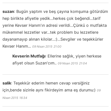
suzan
:
Bugün yaptım ve beş çayına komşuma götürdüm
hep birlikte afiyetle yedik...herkes çok beğendi...tarif
yerine Kevser Hanım'ın adresi verildi...Çünkü o mutfakta
mükemmel lezzetler var...tek problem bu lezzetlere
dayanamayıp alınan kilolar...:)...Sevgiler ve teşekkürler
Kevser Hanım...
09 Nisan 2015
21:00
Kevserin Mutfağı
:
Ellerine sağlık, yiyen herkese
afiyet olsun Suzan'cım..
09 Nisan 2015
21:04
salik
:
Teşekkür ederim hemen cevap versiğiniz
için,bende sizinle aynı fikirdeyim ama eş durumu:)
09
Nisan 2015
16:34