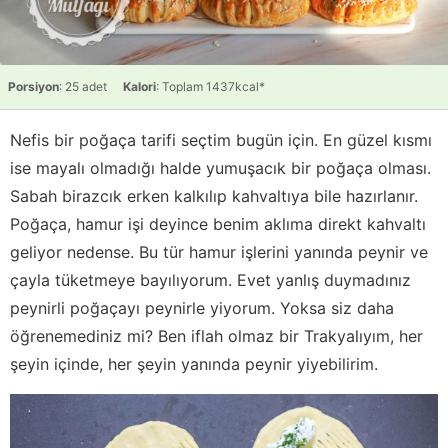
Porsiyon
: 25 adet
Kalori
: Toplam 1437kcal*
Nefis bir poğaça tarifi seçtim bugün için. En güzel kısmı
ise mayalı olmadığı halde yumuşacık bir poğaça olması.
Sabah birazcık erken kalkılıp kahvaltıya bile hazırlanır.
Poğaça, hamur işi deyince benim aklıma direkt kahvaltı
geliyor nedense. Bu tür hamur işlerini yanında peynir ve
çayla tüketmeye bayılıyorum. Evet yanlış duymadınız
peynirli poğaçayı peynirle yiyorum. Yoksa siz daha
öğrenemediniz mi? Ben iflah olmaz bir Trakyalıyım, her
şeyin içinde, her şeyin yanında peynir yiyebilirim.