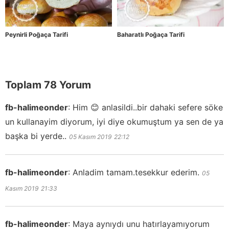
Peynirli Poğaça Tarifi
Baharatlı Poğaça Tarifi
Toplam 78 Yorum
fb-halimeonder
:
Him 😊 anlasildi..bir dahaki sefere söke
un kullanayim diyorum, iyi diye okumuştum ya sen de ya
başka bi yerde..
05 Kasım 2019
22:12
fb-halimeonder
:
Anladim tamam.tesekkur ederim.
05
Kasım 2019
21:33
fb-halimeonder
:
Maya aynıydı unu hatırlayamıyorum