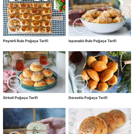
Peynirli Rulo Poğaça Tarifi
Ispanaklı Rulo Poğaça Tarifi
Sirkeli Poğaça Tarifi
Dereotlu Poğaça Tarifi