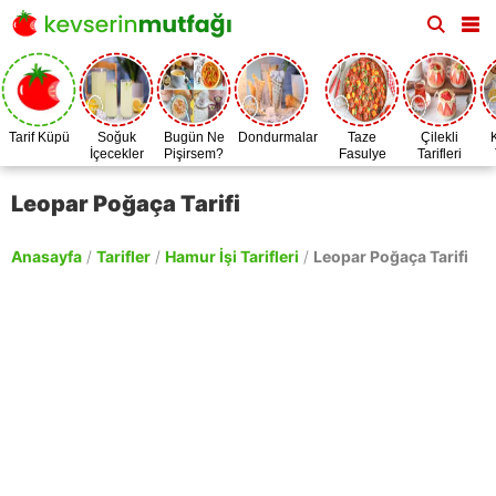
Tarif Küpü
Soğuk
Bugün Ne
Dondurmalar
Taze
Çilekli
İçecekler
Pişirsem?
Fasulye
Tarifleri
Zamanı
Leopar Poğaça Tarifi
Anasayfa
/
Tarifler
/
Hamur İşi Tarifleri
/
Leopar Poğaça Tarifi