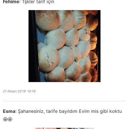
Fehime
:
Tşkler tarif için
21 Nisan 2019
16:18
Esma
:
Şahanesiniz, tarife bayıldım Evim mis gibi koktu
🤩🤩