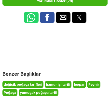
Yorumları Göster (78)
Benzer Başlıklar
değişik poğaça tarifleri
hamur işi tarifi
leopar
Peynir
Poğaça
yumuşak poğaça tarifi