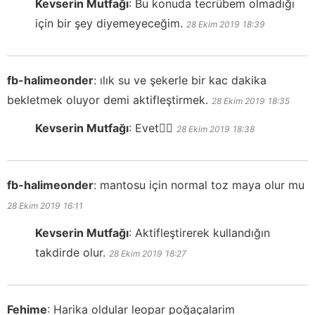
Kevserin Mutfağı
:
Bu konuda tecrübem olmadığı
için bir şey diyemeyeceğim.
28 Ekim 2019
18:39
fb-halimeonder
:
ılık su ve şekerle bir kac dakika
bekletmek oluyor demi aktifleştirmek.
28 Ekim 2019
18:35
Kevserin Mutfağı
:
Evet👍🏻
28 Ekim 2019
18:38
fb-halimeonder
:
mantosu için normal toz maya olur mu
28 Ekim 2019
16:11
Kevserin Mutfağı
:
Aktifleştirerek kullandığın
takdirde olur.
28 Ekim 2019
18:27
Fehime
:
Harika oldular leopar poğaçalarim