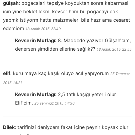
gülşah
:
pogacalari tepsiye koyduktan sonra kabarmasi
icin yine bekletilckmi kevser hnm bu pogacayi cok
yapmk istiyorm hatta malzrmeleri bile hazr ama cesaret
edemiom
18 Aralık 2015
22:49
Kevserin Mutfağı
:
8. Maddede yazıyor Gülşah'cım,
denersen şimdiden ellerine sağlık??
18 Aralık 2015
22:55
elif
:
kuru maya kaç kaşık oluyo acıl yapıyorum
25 Temmuz
2015
14:21
Kevserin Mutfağı
:
2,5 tatlı kaşığı yeterli olur
Elif'çim.
25 Temmuz 2015
14:36
Dilek
:
tarifinizi deniycem fakat içine peynir koysak olur