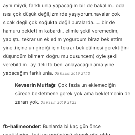
aynı miydi, farklı unla yapacağım bir de bakalım.. oda
ısısı çok düşük değil,izmirde yaşıyorum.havalar çok
sıcak değil çok soğukta değil buralarda.......bir de
hamuru beklettim kabardı.. elimle şekil veremedim,
yapıştı.. tekrar un ekledim yoğurdum biraz beklettim
yine..(içine un girdiği için tekrar bekletilmesi gerektiğini
düşündüm bilmem doğru mu dusuncem) öyle şekil
verebildim...ay delirtti beni anlayacağın.ama yine
yapacağım farklı unla.
05 Kasım 2019
21:13
Kevserin Mutfağı
:
Çok fazla un eklemediğin
sürece bekletmene gerek yok ama bekletmenin de
zararı yok.
05 Kasım 2019
21:23
fb-halimeonder
:
Bunlarda bi kaç gün önce
yaptiklarim...tadi ve görüntüsü ekmek gibi oldu