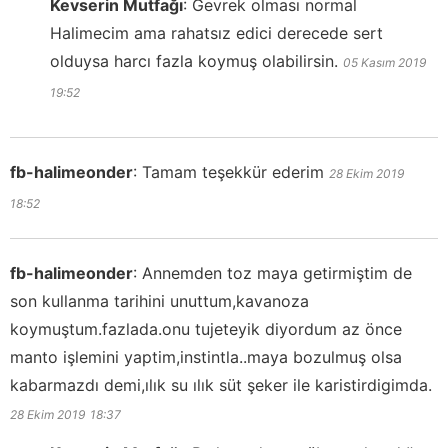
Kevserin Mutfağı
:
Gevrek olması normal
Halimecim ama rahatsız edici derecede sert
olduysa harcı fazla koymuş olabilirsin.
05 Kasım 2019
19:52
fb-halimeonder
:
Tamam teşekkür ederim
28 Ekim 2019
18:52
fb-halimeonder
:
Annemden toz maya getirmiştim de
son kullanma tarihini unuttum,kavanoza
koymuştum.fazlada.onu tujeteyik diyordum az önce
manto işlemini yaptim,instintla..maya bozulmuş olsa
kabarmazdı demi,ılık su ılık süt şeker ile karistirdigimda.
28 Ekim 2019
18:37