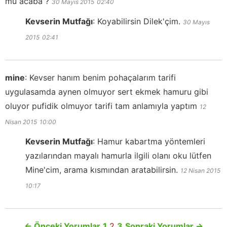
mu acaba ?
30 Mayıs 2015
02:40
Kevserin Mutfağı
:
Koyabilirsin Dilek'çim.
30 Mayıs
2015
02:41
mine
:
Kevser hanım benim pohaçalarım tarifi
uygulasamda aynen olmuyor sert ekmek hamuru gibi
oluyor pufidik olmuyor tarifi tam anlamıyla yaptım
12
Nisan 2015
10:00
Kevserin Mutfağı
:
Hamur kabartma yöntemleri
yazılarından mayalı hamurla ilgili olanı oku lütfen
Mine'cim, arama kısmından aratabilirsin.
12 Nisan 2015
10:17
←
Önceki Yorumlar
1
2
3
Sonraki Yorumlar
→