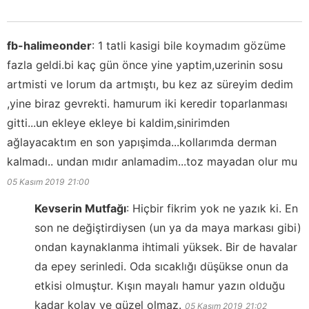
fb-halimeonder
:
1 tatli kasigi bile koymadım gözüme
fazla geldi.bi kaç gün önce yine yaptim,uzerinin sosu
artmisti ve lorum da artmıştı, bu kez az süreyim dedim
,yine biraz gevrekti. hamurum iki keredir toparlanması
gitti...un ekleye ekleye bi kaldim,sinirimden
ağlayacaktım en son yapışimda...kollarımda derman
kalmadı.. undan mıdır anlamadim...toz mayadan olur mu
05 Kasım 2019
21:00
Kevserin Mutfağı
:
Hiçbir fikrim yok ne yazık ki. En
son ne değiştirdiysen (un ya da maya markası gibi)
ondan kaynaklanma ihtimali yüksek. Bir de havalar
da epey serinledi. Oda sıcaklığı düşükse onun da
etkisi olmuştur. Kışın mayalı hamur yazın olduğu
kadar kolay ve güzel olmaz.
05 Kasım 2019
21:02