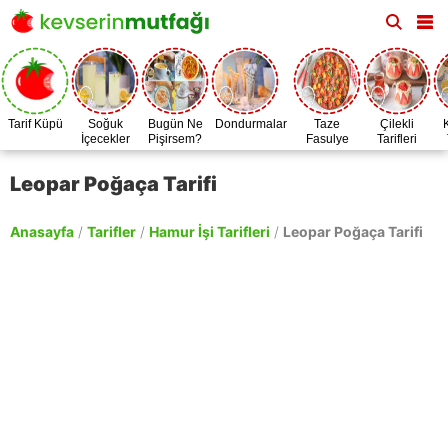
Tarif Küpü
Soğuk
Bugün Ne
Dondurmalar
Taze
Çilekli
İçecekler
Pişirsem?
Fasulye
Tarifleri
Zamanı
Leopar Poğaça Tarifi
Anasayfa
/
Tarifler
/
Hamur İşi Tarifleri
/
Leopar Poğaça Tarifi