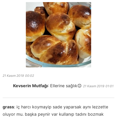
21 Kasım 2019
00:02
Kevserin Mutfağı
:
Ellerine sağlık😊
21 Kasım 2019
01:01
grass
:
iç harcı koymayip sade yaparsak aynı lezzette
oluyor mu. başka peynir var kullanıp tadını bozmak