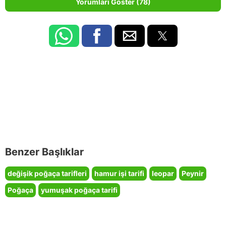
Yorumları Göster (78)
Benzer Başlıklar
değişik poğaça tarifleri
hamur işi tarifi
leopar
Peynir
Poğaça
yumuşak poğaça tarifi