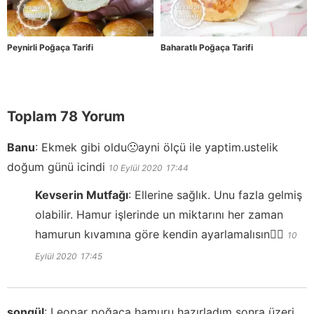
Peynirli Poğaça Tarifi
Baharatlı Poğaça Tarifi
Toplam 78 Yorum
Banu
:
Ekmek gibi oldu🙁ayni ölçü ile yaptim.ustelik
doğum günü icindi
10 Eylül 2020
17:44
Kevserin Mutfağı
:
Ellerine sağlık. Unu fazla gelmiş
olabilir. Hamur işlerinde un miktarını her zaman
hamurun kıvamına göre kendin ayarlamalısın👍🏻
10
Eylül 2020
17:45
songül
:
Leopar poğaça hamuru hazırladım sonra üzeri