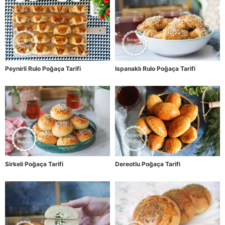
Peynirli Rulo Poğaça Tarifi
Ispanaklı Rulo Poğaça Tarifi
Sirkeli Poğaça Tarifi
Dereotlu Poğaça Tarifi