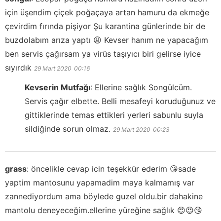
için üşendim çiçek poğaçaya artan hamuru da ekmeğe
çevirdim fırında pişiyor Şu karantina günlerinde bir de
buzdolabım arıza yaptı 😫 Kevser hanım ne yapacağım
ben servis çağırsam ya virüs taşıyıcı biri gelirse iyice
sıyırdık
29 Mart 2020
00:16
Kevserin Mutfağı
:
Ellerine sağlık Songülcüm.
Servis çağır elbette. Belli mesafeyi koruduğunuz ve
gittiklerinde temas ettikleri yerleri sabunlu suyla
sildiğinde sorun olmaz.
29 Mart 2020
00:23
grass
:
öncelikle cevap icin teşekkür ederim 😘sade
yaptim mantosunu yapamadim maya kalmamış var
zannediyordum ama böylede guzel oldu.bir dahakine
mantolu deneyeceğim.ellerine yüreğine sağlık 😍😍😘