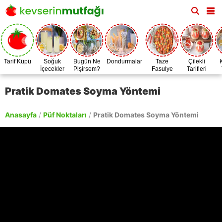
Tarif Küpü
Soğuk
Bugün Ne
Dondurmalar
Taze
Çilekli
İçecekler
Pişirsem?
Fasulye
Tarifleri
Zamanı
Pratik Domates Soyma Yöntemi
Anasayfa
/
Püf Noktaları
/
Pratik Domates Soyma Yöntemi