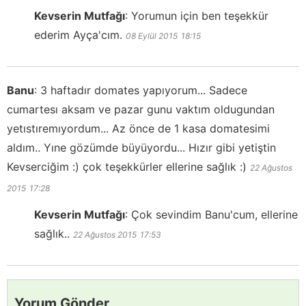
Kevserin Mutfağı
:
Yorumun için ben teşekkür
ederim Ayça'cım.
08 Eylül 2015
18:15
Banu
:
3 haftadır domates yapıyorum... Sadece
cumartesı aksam ve pazar gunu vaktım oldugundan
yetıstıremıyordum... Az önce de 1 kasa domatesimi
aldım.. Yıne gözümde büyüyordu... Hızır gibi yetiştin
Kevserciğim :) çok teşekkürler ellerine sağlık :)
22 Ağustos
2015
17:28
Kevserin Mutfağı
:
Çok sevindim Banu'cum, ellerine
sağlık..
22 Ağustos 2015
17:53
Yorum Gönder