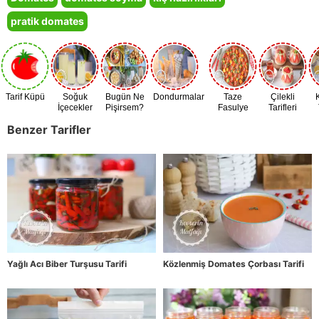
pratik domates
Tarif Küpü
Soğuk
Bugün Ne
Dondurmalar
Taze
Çilekli
İçecekler
Pişirsem?
Fasulye
Tarifleri
Zamanı
Benzer Tarifler
Yağlı Acı Biber Turşusu Tarifi
Közlenmiş Domates Çorbası Tarifi