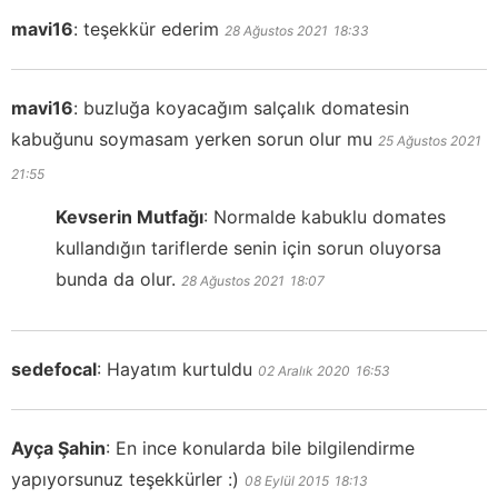
mavi16
:
teşekkür ederim
28 Ağustos 2021
18:33
mavi16
:
buzluğa koyacağım salçalık domatesin
kabuğunu soymasam yerken sorun olur mu
25 Ağustos 2021
21:55
Kevserin Mutfağı
:
Normalde kabuklu domates
kullandığın tariflerde senin için sorun oluyorsa
bunda da olur.
28 Ağustos 2021
18:07
sedefocal
:
Hayatım kurtuldu
02 Aralık 2020
16:53
Ayça Şahin
:
En ince konularda bile bilgilendirme
yapıyorsunuz teşekkürler :)
08 Eylül 2015
18:13