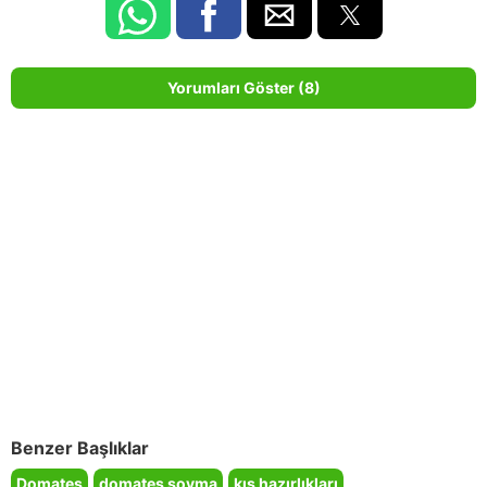
Yorumları Göster (8)
Benzer Başlıklar
Domates
domates soyma
kış hazırlıkları