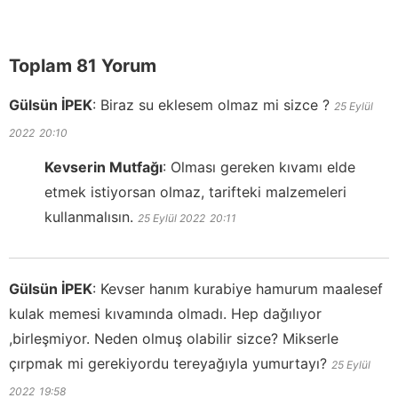
Toplam 81 Yorum
Gülsün İPEK
:
Biraz su eklesem olmaz mi sizce ?
25 Eylül
2022
20:10
Kevserin Mutfağı
:
Olması gereken kıvamı elde
etmek istiyorsan olmaz, tarifteki malzemeleri
kullanmalısın.
25 Eylül 2022
20:11
Gülsün İPEK
:
Kevser hanım kurabiye hamurum maalesef
kulak memesi kıvamında olmadı. Hep dağılıyor
,birleşmiyor. Neden olmuş olabilir sizce? Mikserle
çırpmak mi gerekiyordu tereyağıyla yumurtayı?
25 Eylül
2022
19:58