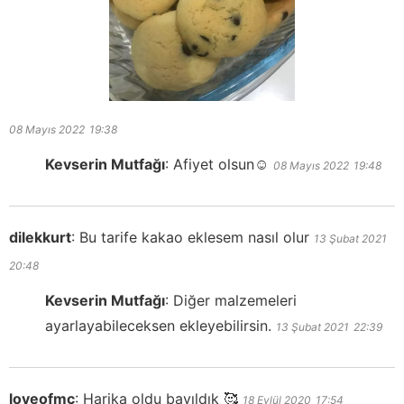
08 Mayıs 2022
19:38
Kevserin Mutfağı
:
Afiyet olsun☺️
08 Mayıs 2022
19:48
dilekkurt
:
Bu tarife kakao eklesem nasıl olur
13 Şubat 2021
20:48
Kevserin Mutfağı
:
Diğer malzemeleri
ayarlayabileceksen ekleyebilirsin.
13 Şubat 2021
22:39
loveofmc
:
Harika oldu bayıldık 🥰
18 Eylül 2020
17:54