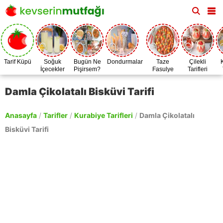
Tarif Küpü
Soğuk
Bugün Ne
Dondurmalar
Taze
Çilekli
İçecekler
Pişirsem?
Fasulye
Tarifleri
Zamanı
Damla Çikolatalı Bisküvi Tarifi
Anasayfa
/
Tarifler
/
Kurabiye Tarifleri
/
Damla Çikolatalı
Bisküvi Tarifi