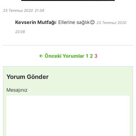
23 Temmuz 2020
21:39
Kevserin Mutfağı
:
Ellerine sağlık😊
23 Temmuz 2020
22:06
←
Önceki Yorumlar
1
2
3
Yorum Gönder
Mesajınız