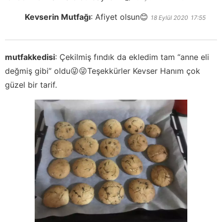
Kevserin Mutfağı
:
Afiyet olsun😊
18 Eylül 2020
17:55
mutfakkedisi
:
Çekilmiş fındık da ekledim tam “anne eli
değmiş gibi” oldu😜😜Teşekkürler Kevser Hanım çok
güzel bir tarif.