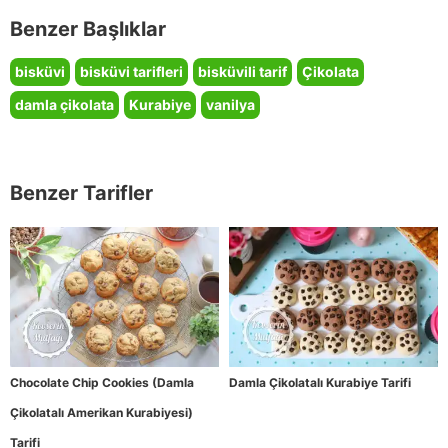
Benzer Başlıklar
bisküvi
bisküvi tarifleri
bisküvili tarif
Çikolata
damla çikolata
Kurabiye
vanilya
Benzer Tarifler
Chocolate Chip Cookies (Damla
Damla Çikolatalı Kurabiye Tarifi
Çikolatalı Amerikan Kurabiyesi)
Tarifi