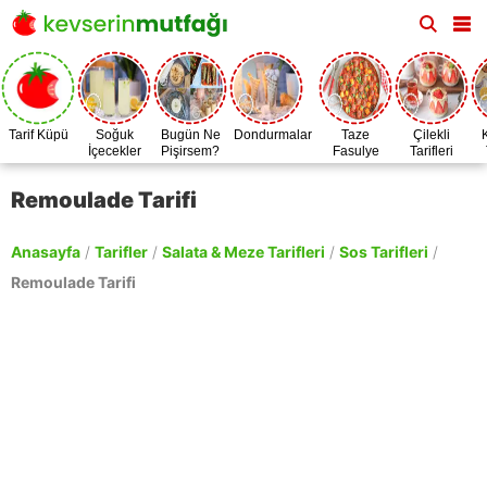
Tarif Küpü
Soğuk
Bugün Ne
Dondurmalar
Taze
Çilekli
İçecekler
Pişirsem?
Fasulye
Tarifleri
Zamanı
Remoulade Tarifi
Anasayfa
/
Tarifler
/
Salata & Meze Tarifleri
/
Sos Tarifleri
/
Remoulade Tarifi