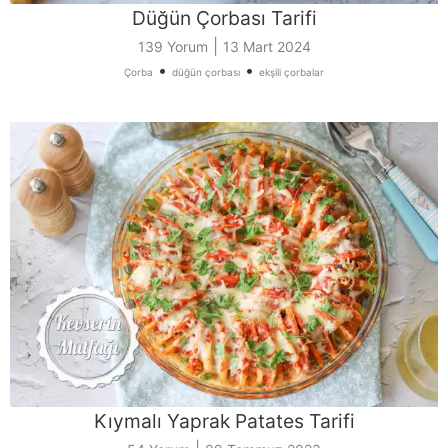
Düğün Çorbası Tarifi
|
139 Yorum
13 Mart 2024
•
•
Çorba
düğün çorbası
ekşili çorbalar
Kıymalı Yaprak Patates Tarifi