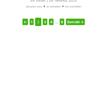
|
54 Yorum
09 Temmuz 2023
•
•
domates sosu
et yemekleri
fırın yemekleri
←
1
2
3
4
…
8
Sonraki →