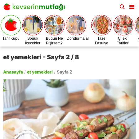
Tarif Küpü
Soğuk
Bugün Ne
Dondurmalar
Taze
Çilekli
İçecekler
Pişirsem?
Fasulye
Tarifleri
Zamanı
et yemekleri - Sayfa 2 / 8
Anasayfa
/
et yemekleri
/
Sayfa 2