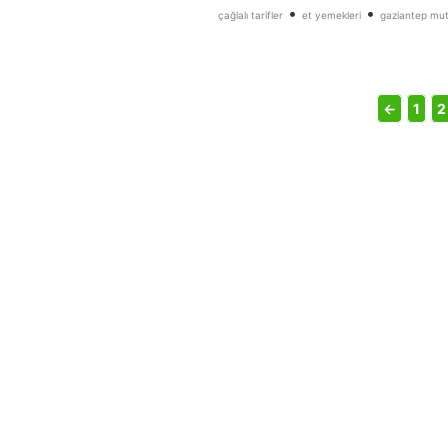
•
•
çağlalı tarifler
et yemekleri
gaziantep mut
←
1
2