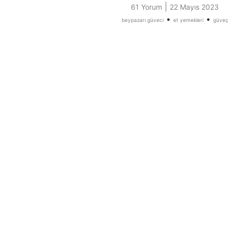
|
61 Yorum
22 Mayıs 2023
•
•
beypazarı güveci
et yemekleri
güveç