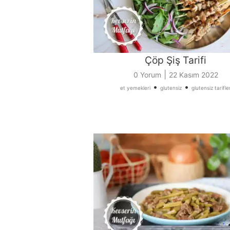
Çöp Şiş Tarifi
|
0 Yorum
22 Kasım 2022
•
•
et yemekleri
glutensiz
glutensiz tarifle