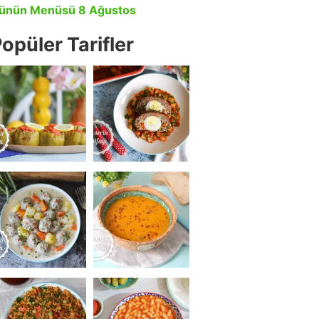
ünün Menüsü 8 Ağustos
opüler Tarifler