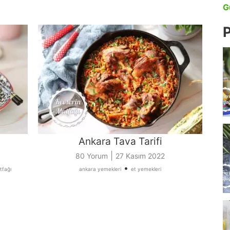
G
P
Ankara Tava Tarifi
|
80 Yorum
27 Kasım 2022
•
tfağı
ankara yemekleri
et yemekleri