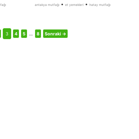
•
•
fağı
antakya mutfağı
et yemekleri
hatay mutfağı
3
4
5
…
8
Sonraki →