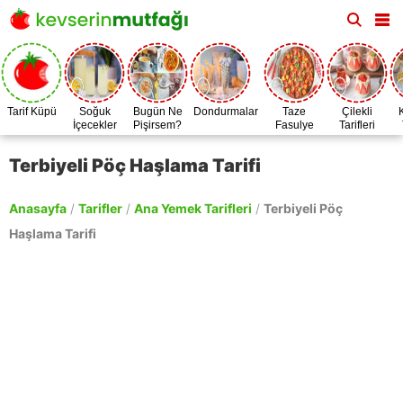
Tarif Küpü
Soğuk
Bugün Ne
Dondurmalar
Taze
Çilekli
İçecekler
Pişirsem?
Fasulye
Tarifleri
Zamanı
Terbiyeli Pöç Haşlama Tarifi
Anasayfa
/
Tarifler
/
Ana Yemek Tarifleri
/
Terbiyeli Pöç
Haşlama Tarifi