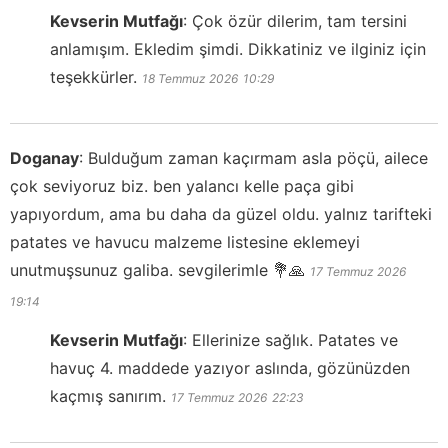
Kevserin Mutfağı
:
Çok özür dilerim, tam tersini
anlamışım. Ekledim şimdi. Dikkatiniz ve ilginiz için
teşekkürler.
18 Temmuz 2026
10:29
Doganay
:
Bulduğum zaman kaçırmam asla pöçü, ailece
çok seviyoruz biz. ben yalancı kelle paça gibi
yapıyordum, ama bu daha da güzel oldu. yalnız tarifteki
patates ve havucu malzeme listesine eklemeyi
unutmuşsunuz galiba. sevgilerimle 💐🙏
17 Temmuz 2026
19:14
Kevserin Mutfağı
:
Ellerinize sağlık. Patates ve
havuç 4. maddede yazıyor aslında, gözünüzden
kaçmış sanırım.
17 Temmuz 2026
22:23