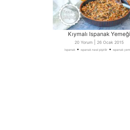
Kıymalı Ispanak Yemeğ
|
20 Yorum
26 Ocak 2015
•
•
Ispanak
ıspanak nasıl pişirilir
ıspanak yem