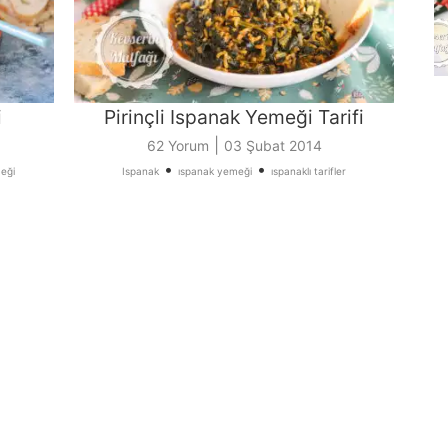
i
Pirinçli Ispanak Yemeği Tarifi
|
62 Yorum
03 Şubat 2014
•
•
eği
Ispanak
ıspanak yemeği
ıspanaklı tarifler