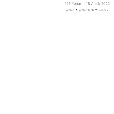
|
226 Yorum
18 Aralık 2022
•
•
graten
graten tarifi
Ispanak