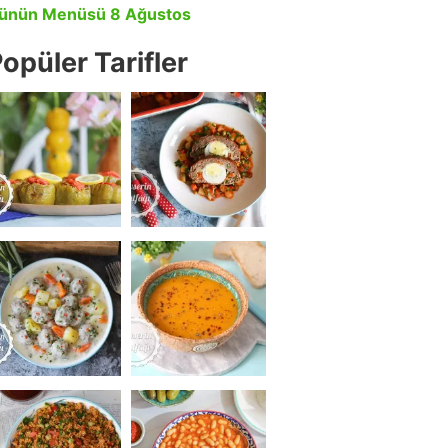
ünün Menüsü 8 Ağustos
opüler Tarifler