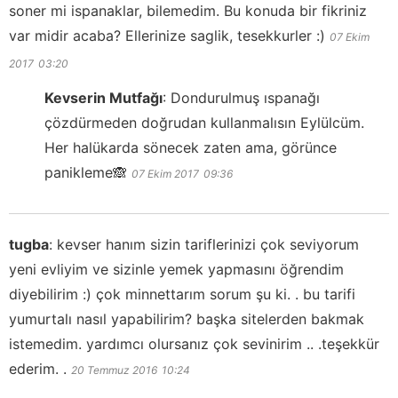
soner mi ispanaklar, bilemedim. Bu konuda bir fikriniz
var midir acaba? Ellerinize saglik, tesekkurler :)
07 Ekim
2017
03:20
Kevserin Mutfağı
:
Dondurulmuş ıspanağı
çözdürmeden doğrudan kullanmalısın Eylülcüm.
Her halükarda sönecek zaten ama, görünce
panikleme🙈
07 Ekim 2017
09:36
tugba
:
kevser hanım sizin tariflerinizi çok seviyorum
yeni evliyim ve sizinle yemek yapmasını öğrendim
diyebilirim :) çok minnettarım sorum şu ki. . bu tarifi
yumurtalı nasıl yapabilirim? başka sitelerden bakmak
istemedim. yardımcı olursanız çok sevinirim .. .teşekkür
ederim. .
20 Temmuz 2016
10:24