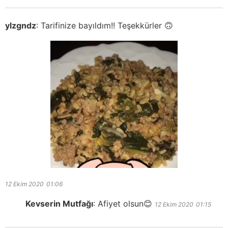
ylzgndz
:
Tarifinize bayıldım!! Teşekkürler 🙃
12 Ekim 2020
01:06
Kevserin Mutfağı
:
Afiyet olsun😊
12 Ekim 2020
01:15