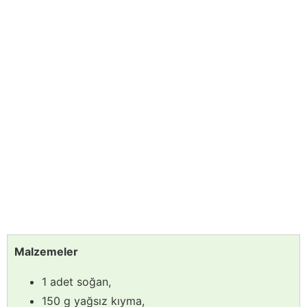
Malzemeler
1 adet soğan,
150 g yağsız kıyma,