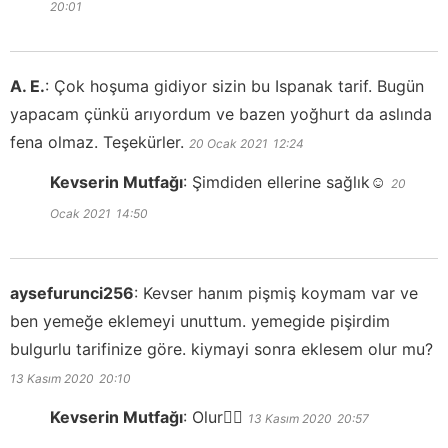
20:01
A. E.
:
Çok hoşuma gidiyor sizin bu Ispanak tarif. Bugün
yapacam çünkü arıyordum ve bazen yoğhurt da aslında
fena olmaz. Teşekürler.
20 Ocak 2021
12:24
Kevserin Mutfağı
:
Şimdiden ellerine sağlık☺️
20
Ocak 2021
14:50
aysefurunci256
:
Kevser hanım pişmiş koymam var ve
ben yemeğe eklemeyi unuttum. yemegide pişirdim
bulgurlu tarifinize göre. kiymayi sonra eklesem olur mu?
13 Kasım 2020
20:10
Kevserin Mutfağı
:
Olur👍🏻
13 Kasım 2020
20:57