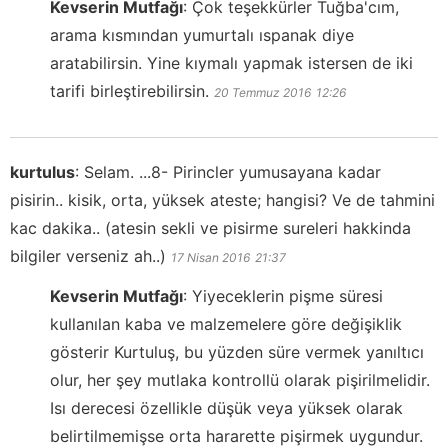
Kevserin Mutfağı
:
Çok teşekkürler Tuğba'cım,
arama kısmından yumurtalı ıspanak diye
aratabilirsin. Yine kıymalı yapmak istersen de iki
tarifi birleştirebilirsin.
20 Temmuz 2016
12:26
kurtulus
:
Selam. ...8- Pirincler yumusayana kadar
pisirin.. kisik, orta, yüksek ateste; hangisi? Ve de tahmini
kac dakika.. (atesin sekli ve pisirme sureleri hakkinda
bilgiler verseniz ah..)
17 Nisan 2016
21:37
Kevserin Mutfağı
:
Yiyeceklerin pişme süresi
kullanılan kaba ve malzemelere göre değişiklik
gösterir Kurtuluş, bu yüzden süre vermek yanıltıcı
olur, her şey mutlaka kontrollü olarak pişirilmelidir.
Isı derecesi özellikle düşük veya yüksek olarak
belirtilmemişse orta hararette pişirmek uygundur.