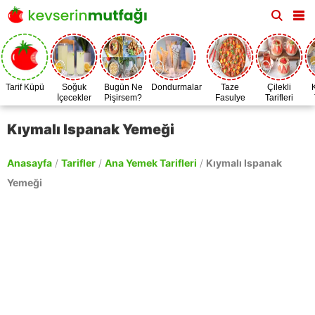
Tarif Küpü
Soğuk
Bugün Ne
Dondurmalar
Taze
Çilekli
İçecekler
Pişirsem?
Fasulye
Tarifleri
Zamanı
Kıymalı Ispanak Yemeği
Anasayfa
/
Tarifler
/
Ana Yemek Tarifleri
/
Kıymalı Ispanak
Yemeği