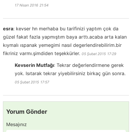
17 Nisan 2016
21:54
esra
:
kevser hn merhaba bu tarifinizi yaptım çok da
güzel fakat fazla yapmıştım baya arttı.acaba arta kalan
kıymalı ıspanak yemegimi nasıl degerlendirebilirim.bir
fikriniz varmı.şimdiden teşekkürler.
05 Şubat 2015
17:29
Kevserin Mutfağı
:
Tekrar değerlendirmene gerek
yok. Isıtarak tekrar yiyebilirsiniz birkaç gün sonra.
05 Şubat 2015
17:57
Yorum Gönder
Mesajınız