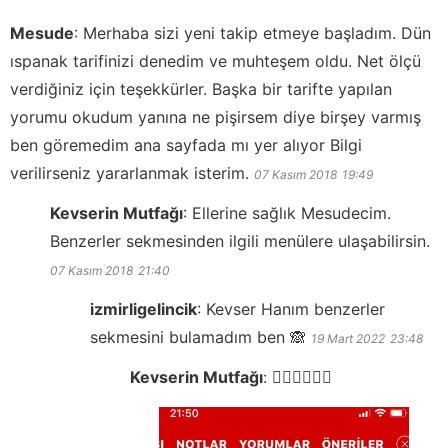
Mesude
:
Merhaba sizi yeni takip etmeye başladım. Dün
ıspanak tarifinizi denedim ve muhteşem oldu. Net ölçü
verdiğiniz için teşekkürler. Başka bir tarifte yapılan
yorumu okudum yanına ne pişirsem diye birşey varmış
ben göremedim ana sayfada mı yer alıyor Bilgi
verilirseniz yararlanmak isterim.
07 Kasım 2018
19:49
Kevserin Mutfağı
:
Ellerine sağlık Mesudecim.
Benzerler sekmesinden ilgili menülere ulaşabilirsin.
07 Kasım 2018
21:40
izmirligelincik
:
Kevser Hanım benzerler
sekmesini bulamadım ben 🙈
19 Mart 2022
23:48
Kevserin Mutfağı
:
👍🏻👍🏻👍🏻