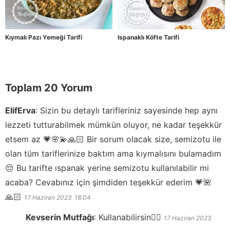
Kıymalı Pazı Yemeği Tarifi
Ispanaklı Köfte Tarifi
Toplam 20 Yorum
ElifErva
:
Sizin bu detaylı tarifleriniz sayesinde hep aynı
lezzeti tutturabilmek mümkün oluyor, ne kadar teşekkür
etsem az 💗🌸💫🙏🏻 Bir sorum olacak size, semizotu ile
olan tüm tariflerinize baktım ama kıymalısını bulamadım
😔 Bu tarifte ıspanak yerine semizotu kullanılabilir mi
acaba? Cevabınız için şimdiden teşekkür ederim 💗🌺
🙏🏻
17 Haziran 2023
18:04
Kevserin Mutfağı
:
Kullanabilirsin👍🏻
17 Haziran 2023