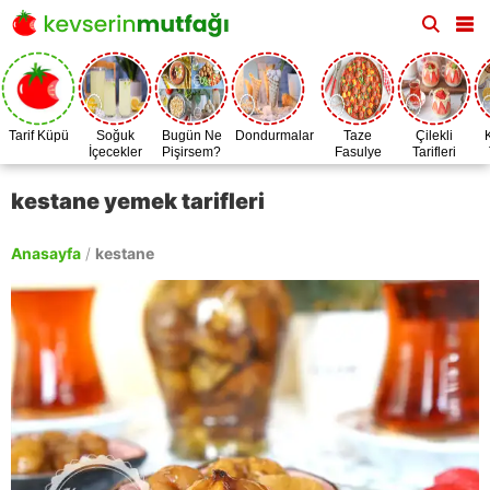
Tarif Küpü
Soğuk
Bugün Ne
Dondurmalar
Taze
Çilekli
İçecekler
Pişirsem?
Fasulye
Tarifleri
Zamanı
kestane yemek tarifleri
Anasayfa
/
kestane