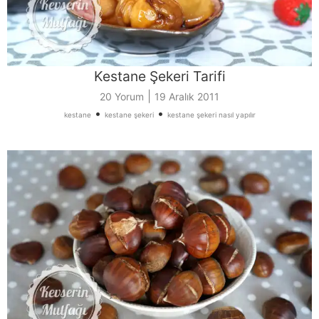
Kestane Şekeri Tarifi
|
20 Yorum
19 Aralık 2011
•
•
kestane
kestane şekeri
kestane şekeri nasıl yapılır