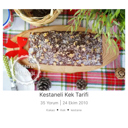
Kestaneli Kek Tarifi
|
35 Yorum
24 Ekim 2010
•
•
Kakao
Kek
kestane