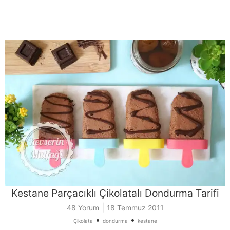
Kestane Parçacıklı Çikolatalı Dondurma Tarifi
|
48 Yorum
18 Temmuz 2011
•
•
Çikolata
dondurma
kestane