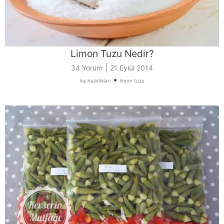
Limon Tuzu Nedir?
|
34 Yorum
21 Eylül 2014
•
kış hazırlıkları
limon tuzu