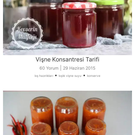
Vişne Konsantresi Tarifi
|
60 Yorum
29 Haziran 2015
•
•
kış hazırlıkları
kışlık vişne suyu
konserve