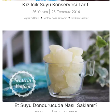
Kızılcık Suyu Konservesi Tarifi
|
26 Yorum
25 Temmuz 2014
•
•
kış hazırlıkları
kızılcık nasıl saklanır
kızılcıklı tarifler
Et Suyu Dondurucuda Nasıl Saklanır?