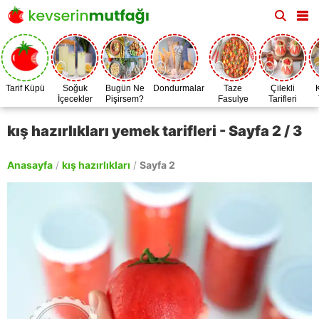
Tarif Küpü
Soğuk
Bugün Ne
Dondurmalar
Taze
Çilekli
İçecekler
Pişirsem?
Fasulye
Tarifleri
Zamanı
kış hazırlıkları yemek tarifleri - Sayfa 2 / 3
Anasayfa
/
kış hazırlıkları
/
Sayfa 2