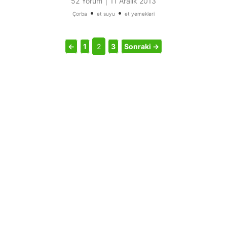
|
52 Yorum
11 Aralık 2013
•
•
Çorba
et suyu
et yemekleri
←
1
2
3
Sonraki →