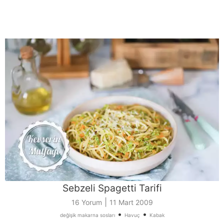
Sebzeli Spagetti Tarifi
|
16 Yorum
11 Mart 2009
•
•
değişik makarna sosları
Havuç
Kabak