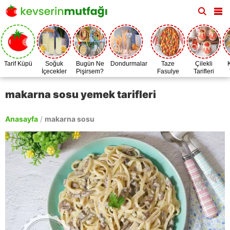
Tarif Küpü
Soğuk
Bugün Ne
Dondurmalar
Taze
Çilekli
İçecekler
Pişirsem?
Fasulye
Tarifleri
Zamanı
makarna sosu yemek tarifleri
Anasayfa
/
makarna sosu