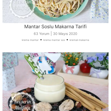
Mantar Soslu Makarna Tarifi
|
63 Yorum
30 Mayıs 2020
•
•
krema mantar
krema mantar sos
kremalı makarna