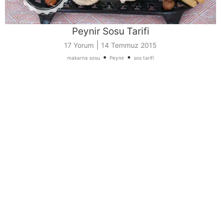
Peynir Sosu Tarifi
|
17 Yorum
14 Temmuz 2015
•
•
makarna sosu
Peynir
sos tarifi