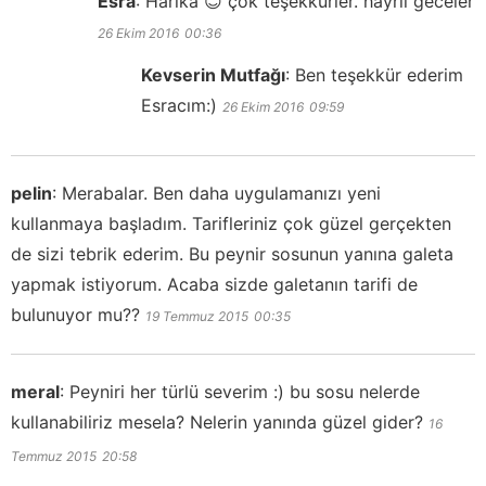
Esra
:
Harika 😊 çok teşekkürler. hayrlı geceler
26 Ekim 2016
00:36
Kevserin Mutfağı
:
Ben teşekkür ederim
Esracım:)
26 Ekim 2016
09:59
pelin
:
Merabalar. Ben daha uygulamanızı yeni
kullanmaya başladım. Tarifleriniz çok güzel gerçekten
de sizi tebrik ederim. Bu peynir sosunun yanına galeta
yapmak istiyorum. Acaba sizde galetanın tarifi de
bulunuyor mu??
19 Temmuz 2015
00:35
meral
:
Peyniri her türlü severim :) bu sosu nelerde
kullanabiliriz mesela? Nelerin yanında güzel gider?
16
Temmuz 2015
20:58