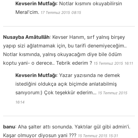
Kevserin Mutfağı
:
Notlar kısmını okuyabilirsin
Meral'cim.
17 Temmuz 2015
08:15
Nusayba Amâtullâh
:
Kevser Hanım, sırf yalnış birşey
yapıp sizi ağlatmamak için, bu tarifi denemiyeceğim..
Notlar kısmında, yalnış okuyacağım diye bile ödüm
koptu yani- o derece.. Tebrik ederim ?
15 Temmuz 2015
16:11
Kevserin Mutfağı
:
Yazar yazısında ne demek
istediğini oldukça açık biçimde anlatabilmiş
sanıyorum:) Çok teşekkür ederim...
15 Temmuz 2015
16:14
banu
:
Aha şalter attı sonunda. Yaktılar gül gibi admin'i.
Kaşar olmuyor diyosun yani ???
15 Temmuz 2015
15:31