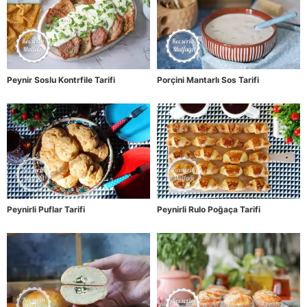
Peynir Soslu Kontrfile Tarifi
Porçini Mantarlı Sos Tarifi
Peynirli Puflar Tarifi
Peynirli Rulo Poğaça Tarifi