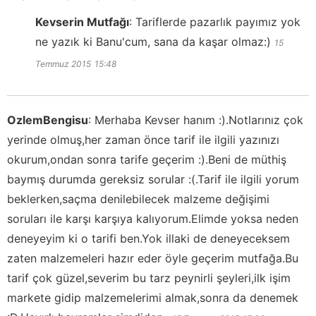
Kevserin Mutfağı
:
Tariflerde pazarlık payımız yok
ne yazık ki Banu'cum, sana da kaşar olmaz:)
15
Temmuz 2015
15:48
OzlemBengisu
:
Merhaba Kevser hanım :).Notlarınız çok
yerinde olmuş,her zaman önce tarif ile ilgili yazınızı
okurum,ondan sonra tarife geçerim :).Beni de müthiş
baymış durumda gereksiz sorular :(.Tarif ile ilgili yorum
beklerken,saçma denilebilecek malzeme değişimi
soruları ile karşı karşıya kalıyorum.Elimde yoksa neden
deneyeyim ki o tarifi ben.Yok illaki de deneyeceksem
zaten malzemeleri hazır eder öyle geçerim mutfağa.Bu
tarif çok güzel,severim bu tarz peynirli şeyleri,ilk işim
markete gidip malzemelerimi almak,sonra da denemek