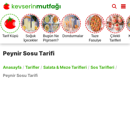
Tarif Küpü
Soğuk
Bugün Ne
Dondurmalar
Taze
Çilekli
İçecekler
Pişirsem?
Fasulye
Tarifleri
Zamanı
Peynir Sosu Tarifi
Anasayfa
/
Tarifler
/
Salata & Meze Tarifleri
/
Sos Tarifleri
/
Peynir Sosu Tarifi