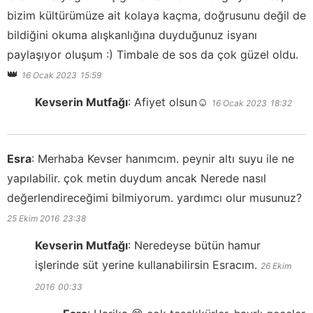
bizim kültürümüze ait kolaya kaçma, doğrusunu değil de
bildiğini okuma alışkanlığına duyduğunuz isyanı
paylaşıyor oluşum :) Timbale de sos da çok güzel oldu.
👑
16 Ocak 2023
15:59
Kevserin Mutfağı
:
Afiyet olsun☺️
16 Ocak 2023
18:32
Esra
:
Merhaba Kevser hanımcım. peynir altı suyu ile ne
yapılabilir. çok metin duydum ancak Nerede nasıl
değerlendireceğimi bilmiyorum. yardımcı olur musunuz?
25 Ekim 2016
23:38
Kevserin Mutfağı
:
Neredeyse bütün hamur
işlerinde süt yerine kullanabilirsin Esracım.
26 Ekim
2016
00:33