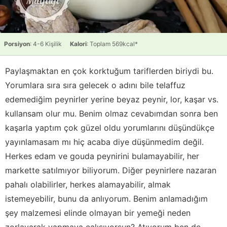
Porsiyon
: 4-6 Kişilik
Kalori
: Toplam 569kcal*
Paylaşmaktan en çok korktuğum tariflerden biriydi bu.
Yorumlara sıra sıra gelecek o adını bile telaffuz
edemediğim peynirler yerine beyaz peynir, lor, kaşar vs.
kullansam olur mu. Benim olmaz cevabımdan sonra ben
kaşarla yaptım çok güzel oldu yorumlarını düşündükçe
yayınlamasam mı hiç acaba diye düşünmedim değil.
Herkes edam ve gouda peynirini bulamayabilir, her
markette satılmıyor biliyorum. Diğer peynirlere nazaran
pahalı olabilirler, herkes alamayabilir, almak
istemeyebilir, bunu da anlıyorum. Benim anlamadığım
şey malzemesi elinde olmayan bir yemeği neden
zorlayarak yapmaya çalışıyorsun? Atıyorum ben de