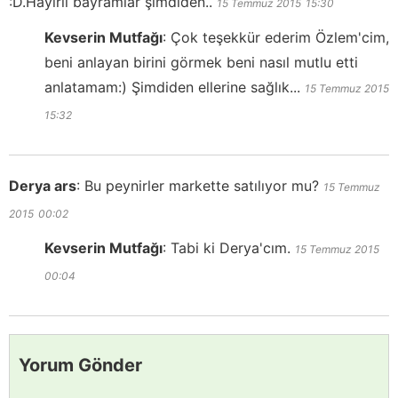
:D.Hayırlı bayramlar şimdiden..
15 Temmuz 2015
15:30
Kevserin Mutfağı
:
Çok teşekkür ederim Özlem'cim,
beni anlayan birini görmek beni nasıl mutlu etti
anlatamam:) Şimdiden ellerine sağlık...
15 Temmuz 2015
15:32
Derya ars
:
Bu peynirler markette satılıyor mu?
15 Temmuz
2015
00:02
Kevserin Mutfağı
:
Tabi ki Derya'cım.
15 Temmuz 2015
00:04
Yorum Gönder