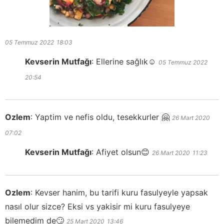
05 Temmuz 2022
18:03
Kevserin Mutfağı
:
Ellerine sağlık☺️
05 Temmuz 2022
20:54
Ozlem
:
Yaptim ve nefis oldu, tesekkurler 🤗
26 Mart 2020
07:02
Kevserin Mutfağı
:
Afiyet olsun😊
26 Mart 2020
11:23
Ozlem
:
Kevser hanim, bu tarifi kuru fasulyeyle yapsak
nasıl olur sizce? Eksi vs yakisir mi kuru fasulyeye
bilemedim de🙄
25 Mart 2020
13:46