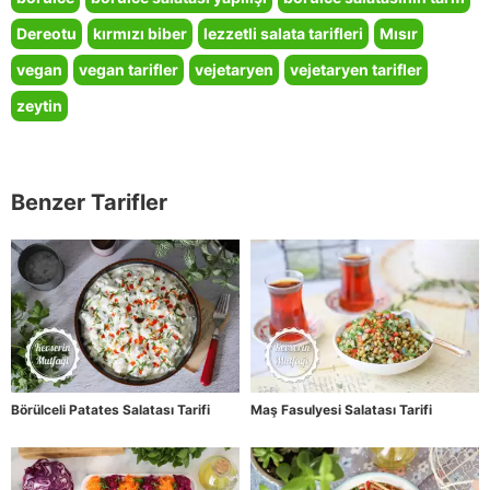
Dereotu
kırmızı biber
lezzetli salata tarifleri
Mısır
vegan
vegan tarifler
vejetaryen
vejetaryen tarifler
zeytin
Benzer Tarifler
Börülceli Patates Salatası Tarifi
Maş Fasulyesi Salatası Tarifi