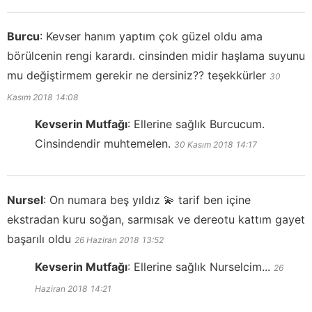
Burcu
:
Kevser hanım yaptım çok güzel oldu ama
börülcenin rengi karardı. cinsinden midir haşlama suyunu
mu değiştirmem gerekir ne dersiniz?? teşekkürler
30
Kasım 2018
14:08
Kevserin Mutfağı
:
Ellerine sağlık Burcucum.
Cinsindendir muhtemelen.
30 Kasım 2018
14:17
Nursel
:
On numara beş yıldız 💫 tarif ben içine
ekstradan kuru soğan, sarmısak ve dereotu kattım gayet
başarılı oldu
26 Haziran 2018
13:52
Kevserin Mutfağı
:
Ellerine sağlık Nurselcim...
26
Haziran 2018
14:21