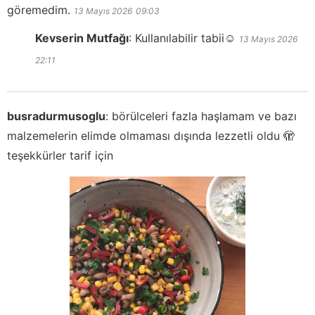
göremedim.
13 Mayıs 2026
09:03
Kevserin Mutfağı
:
Kullanılabilir tabii☺️
13 Mayıs 2026
22:11
busradurmusoglu
:
börülceleri fazla haşlamam ve bazı
malzemelerin elimde olmaması dışında lezzetli oldu 🫣
teşekkürler tarif için