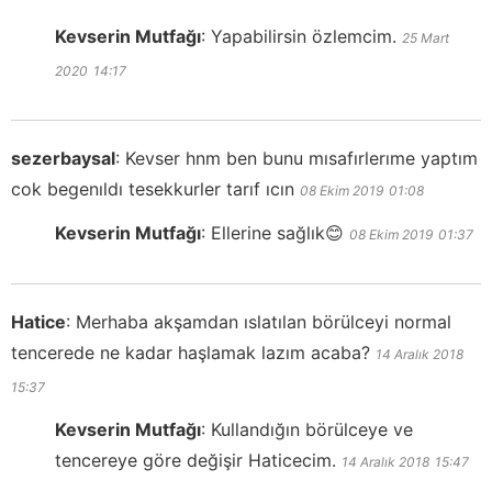
Kevserin Mutfağı
:
Yapabilirsin özlemcim.
25 Mart
2020
14:17
sezerbaysal
:
Kevser hnm ben bunu mısafırlerıme yaptım
cok begenıldı tesekkurler tarıf ıcın
08 Ekim 2019
01:08
Kevserin Mutfağı
:
Ellerine sağlık😊
08 Ekim 2019
01:37
Hatice
:
Merhaba akşamdan ıslatılan börülceyi normal
tencerede ne kadar haşlamak lazım acaba?
14 Aralık 2018
15:37
Kevserin Mutfağı
:
Kullandığın börülceye ve
tencereye göre değişir Haticecim.
14 Aralık 2018
15:47