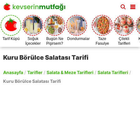
Tarif Küpü
Soğuk
Bugün Ne
Dondurmalar
Taze
Çilekli
İçecekler
Pişirsem?
Fasulye
Tarifleri
Zamanı
Kuru Börülce Salatası Tarifi
Anasayfa
/
Tarifler
/
Salata & Meze Tarifleri
/
Salata Tarifleri
/
Kuru Börülce Salatası Tarifi