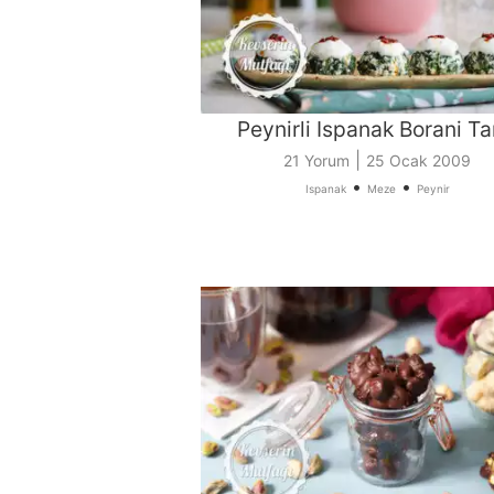
Peynirli Ispanak Borani Tar
|
21 Yorum
25 Ocak 2009
•
•
Ispanak
Meze
Peynir