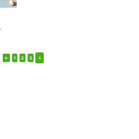
er
←
1
2
3
4