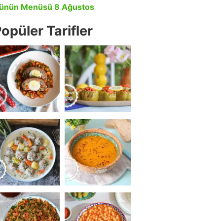
ünün Menüsü 8 Ağustos
opüler Tarifler