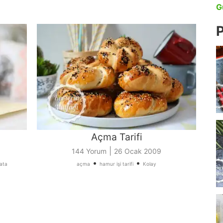
G
P
Açma Tarifi
|
144 Yorum
26 Ocak 2009
•
•
lata
açma
hamur işi tarifi
Kolay