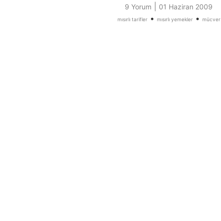
|
9 Yorum
01 Haziran 2009
•
•
mısırlı tarifler
mısırlı yemekler
mücver