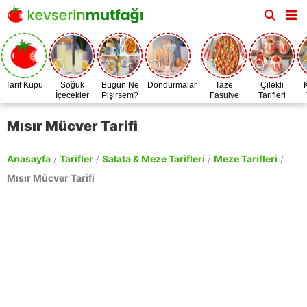
Tarif Küpü
Soğuk
Bugün Ne
Dondurmalar
Taze
Çilekli
İçecekler
Pişirsem?
Fasulye
Tarifleri
Zamanı
Mısır Mücver Tarifi
Anasayfa
/
Tarifler
/
Salata & Meze Tarifleri
/
Meze Tarifleri
/
Mısır Mücver Tarifi