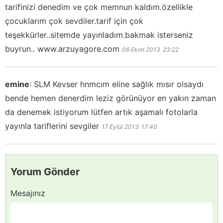
tarifinizi denedim ve çok memnun kaldım.özellikle
çocuklarım çok sevdiler.tarif için çok
teşekkürler..sitemde yayınladım.bakmak isterseniz
buyrun.. www.arzuyagore.com
06 Ekim 2013
23:22
emine
:
SLM Kevser hnmcım eline sağlık mısır olsaydı
bende hemen denerdim leziz görünüyor en yakın zaman
da denemek istiyorum lütfen artık aşamalı fotolarla
yayınla tariflerini sevgiler
17 Eylül 2013
17:40
Yorum Gönder
Mesajınız