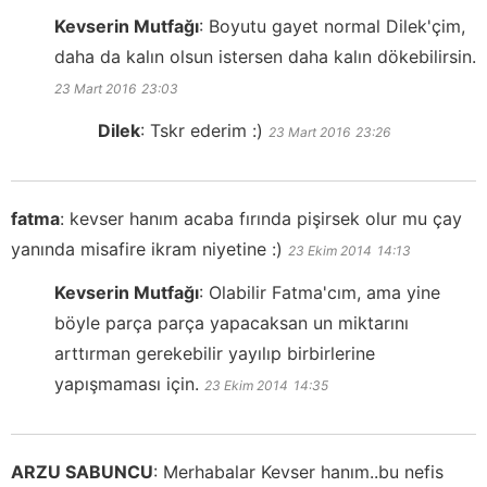
Kevserin Mutfağı
:
Boyutu gayet normal Dilek'çim,
daha da kalın olsun istersen daha kalın dökebilirsin.
23 Mart 2016
23:03
Dilek
:
Tskr ederim :)
23 Mart 2016
23:26
fatma
:
kevser hanım acaba fırında pişirsek olur mu çay
yanında misafire ikram niyetine :)
23 Ekim 2014
14:13
Kevserin Mutfağı
:
Olabilir Fatma'cım, ama yine
böyle parça parça yapacaksan un miktarını
arttırman gerekebilir yayılıp birbirlerine
yapışmaması için.
23 Ekim 2014
14:35
ARZU SABUNCU
:
Merhabalar Kevser hanım..bu nefis