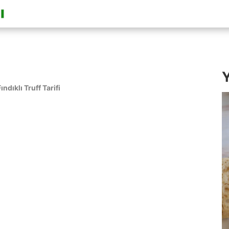
i
Y
ındıklı Truff Tarifi