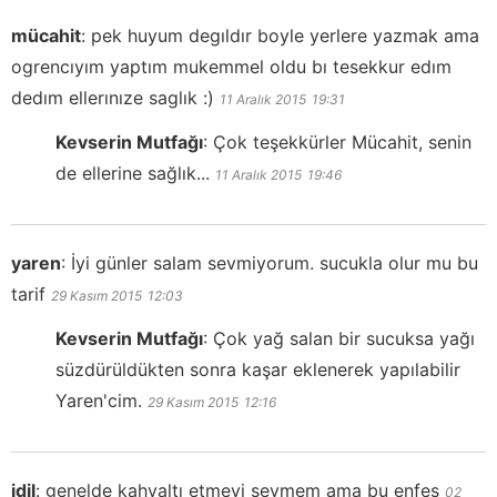
mücahit
:
pek huyum degıldır boyle yerlere yazmak ama
ogrencıyım yaptım mukemmel oldu bı tesekkur edım
dedım ellerınıze saglık :)
11 Aralık 2015
19:31
Kevserin Mutfağı
:
Çok teşekkürler Mücahit, senin
de ellerine sağlık...
11 Aralık 2015
19:46
yaren
:
İyi günler salam sevmiyorum. sucukla olur mu bu
tarif
29 Kasım 2015
12:03
Kevserin Mutfağı
:
Çok yağ salan bir sucuksa yağı
süzdürüldükten sonra kaşar eklenerek yapılabilir
Yaren'cim.
29 Kasım 2015
12:16
idil
:
genelde kahvaltı etmeyi sevmem ama bu enfes
02