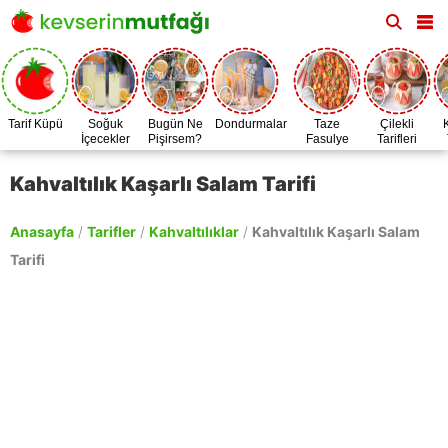
Tarif Küpü
Soğuk
Bugün Ne
Dondurmalar
Taze
Çilekli
İçecekler
Pişirsem?
Fasulye
Tarifleri
Zamanı
Kahvaltılık Kaşarlı Salam Tarifi
Anasayfa
/
Tarifler
/
Kahvaltılıklar
/
Kahvaltılık Kaşarlı Salam
Tarifi