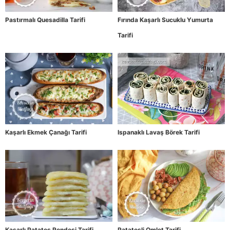
Pastırmalı Quesadilla Tarifi
Fırında Kaşarlı Sucuklu Yumurta
Tarifi
Kaşarlı Ekmek Çanağı Tarifi
Ispanaklı Lavaş Börek Tarifi
Kaşarlı Patates Rendesi Tarifi
Patatesli Omlet Tarifi