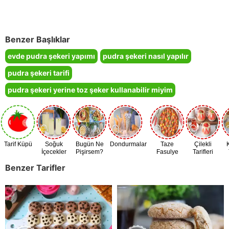
Benzer Başlıklar
evde pudra şekeri yapımı
pudra şekeri nasıl yapılır
pudra şekeri tarifi
pudra şekeri yerine toz şeker kullanabilir miyim
Tarif Küpü
Soğuk
Bugün Ne
Dondurmalar
Taze
Çilekli
İçecekler
Pişirsem?
Fasulye
Tarifleri
Zamanı
Benzer Tarifler