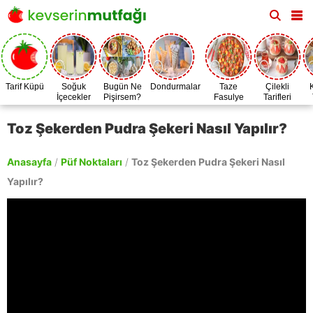
Tarif Küpü
Soğuk
Bugün Ne
Dondurmalar
Taze
Çilekli
İçecekler
Pişirsem?
Fasulye
Tarifleri
Zamanı
Toz Şekerden Pudra Şekeri Nasıl Yapılır?
Anasayfa
/
Püf Noktaları
/
Toz Şekerden Pudra Şekeri Nasıl
Yapılır?