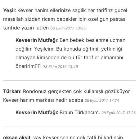
Yeşil
:
Kevser hanim ellerinize saglik her tarifinz guzel
masallah sizden ricam bebekler icin ozel gun pastasi
tarifide yazin lutfen
03 Ekim 2017
13:35
Kevserin Mutfağı
:
Ben bebek beslenme uzmanı
değilim Yeşilcim. Bu konuda eğitimi, yetkinliği
olmayan kimseden de bu tür tarifler almamanı
öneririm👍🏻
03 Ekim 2017
13:49
Türkan
:
Rondonuz gerçekten çok kullanışlı gözüküyor
Kevser hanım markası nedir acaba
28 Eylül 2017
17:24
Kevserin Mutfağı
:
Braun Türkancım.
28 Eylül 2017
17:26
okşan akşit
:
yav kevser sen ne cok tatli bi kadinsin.