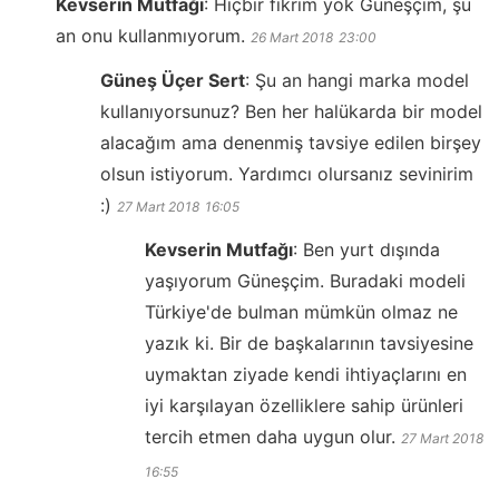
Kevserin Mutfağı
:
Hiçbir fikrim yok Güneşçim, şu
an onu kullanmıyorum.
26 Mart 2018
23:00
Güneş Üçer Sert
:
Şu an hangi marka model
kullanıyorsunuz? Ben her halükarda bir model
alacağım ama denenmiş tavsiye edilen birşey
olsun istiyorum. Yardımcı olursanız sevinirim
:)
27 Mart 2018
16:05
Kevserin Mutfağı
:
Ben yurt dışında
yaşıyorum Güneşçim. Buradaki modeli
Türkiye'de bulman mümkün olmaz ne
yazık ki. Bir de başkalarının tavsiyesine
uymaktan ziyade kendi ihtiyaçlarını en
iyi karşılayan özelliklere sahip ürünleri
tercih etmen daha uygun olur.
27 Mart 2018
16:55