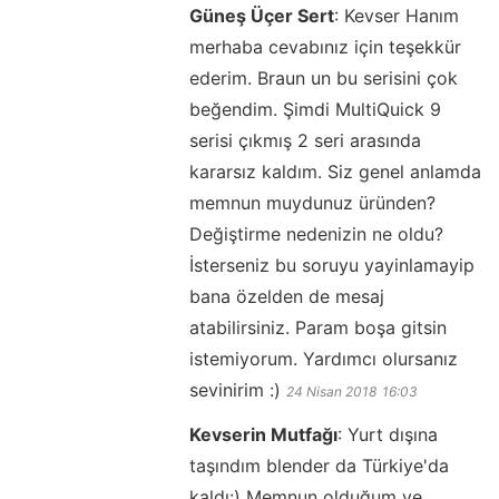
Güneş Üçer Sert
:
Kevser Hanım
merhaba cevabınız için teşekkür
ederim. Braun un bu serisini çok
beğendim. Şimdi MultiQuick 9
serisi çıkmış 2 seri arasında
kararsız kaldım. Siz genel anlamda
memnun muydunuz üründen?
Değiştirme nedenizin ne oldu?
İsterseniz bu soruyu yayinlamayip
bana özelden de mesaj
atabilirsiniz. Param boşa gitsin
istemiyorum. Yardımcı olursanız
sevinirim :)
24 Nisan 2018
16:03
Kevserin Mutfağı
:
Yurt dışına
taşındım blender da Türkiye'da
kaldı:) Memnun olduğum ve