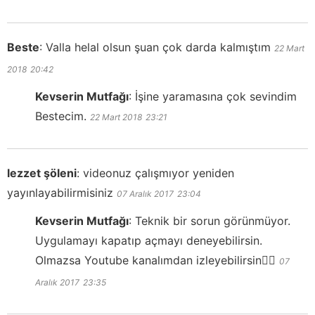
Beste
:
Valla helal olsun şuan çok darda kalmıştım
22 Mart
2018
20:42
Kevserin Mutfağı
:
İşine yaramasına çok sevindim
Bestecim.
22 Mart 2018
23:21
lezzet şöleni
:
videonuz çalışmıyor yeniden
yayınlayabilirmisiniz
07 Aralık 2017
23:04
Kevserin Mutfağı
:
Teknik bir sorun görünmüyor.
Uygulamayı kapatıp açmayı deneyebilirsin.
Olmazsa Youtube kanalımdan izleyebilirsin👍🏻
07
Aralık 2017
23:35