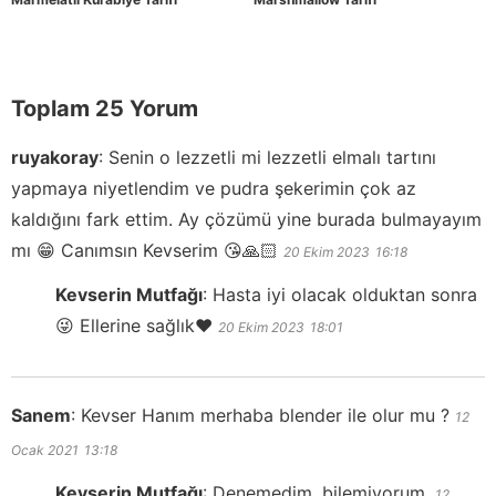
Toplam 25 Yorum
ruyakoray
:
Senin o lezzetli mi lezzetli elmalı tartını
yapmaya niyetlendim ve pudra şekerimin çok az
kaldığını fark ettim. Ay çözümü yine burada bulmayayım
mı 😁 Canımsın Kevserim 😘🙏🏻
20 Ekim 2023
16:18
Kevserin Mutfağı
:
Hasta iyi olacak olduktan sonra
😜 Ellerine sağlık❤️
20 Ekim 2023
18:01
Sanem
:
Kevser Hanım merhaba blender ile olur mu ?
12
Ocak 2021
13:18
Kevserin Mutfağı
:
Denemedim, bilemiyorum.
12