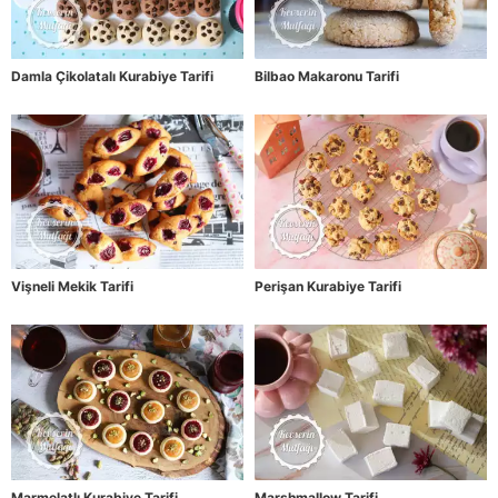
Damla Çikolatalı Kurabiye Tarifi
Bilbao Makaronu Tarifi
Vişneli Mekik Tarifi
Perişan Kurabiye Tarifi
Marmelatlı Kurabiye Tarifi
Marshmallow Tarifi